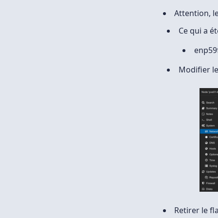
Attention, 
Ce qui a é
enp59
Modifier l
Retirer le f