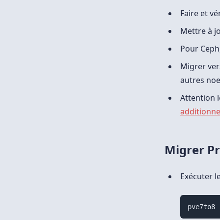
Faire et v
Mettre à jo
Pour Ceph,
Migrer ver
autres noe
Attention 
additionne
Migrer P
Exécuter l
pve7to8 