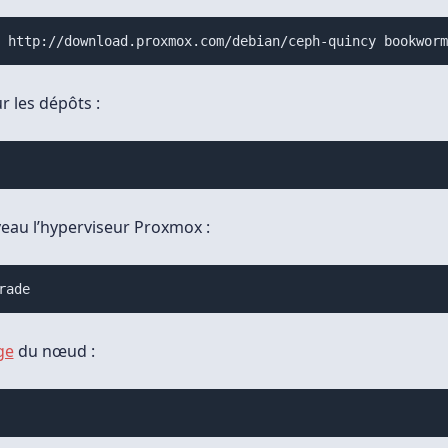
b http://download.proxmox.com/debian/ceph-quincy bookwor
r les dépôts :
veau l’hyperviseur Proxmox :
rade
ge
du nœud :