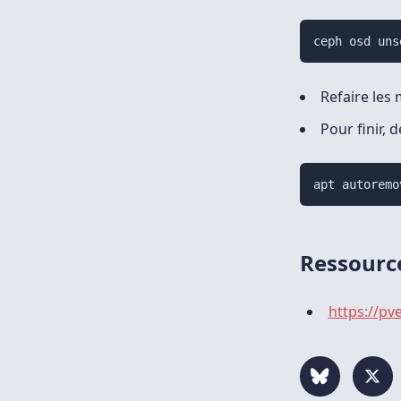
ceph osd uns
Refaire les
Pour finir, 
apt autoremo
Ressourc
https://p