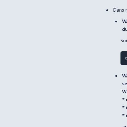
Dans m
WA
d
Sur
WA
se
Wh
* 
* 
*