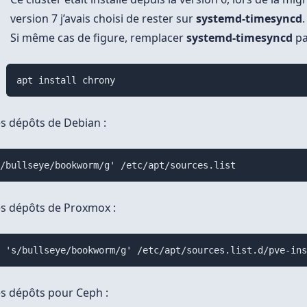
version 7 j’avais choisi de rester sur
systemd-timesyncd
.
Si même cas de figure, remplacer
systemd-timesyncd
p
apt install chrony
s dépôts de Debian :
s/bullseye/bookworm/g' /etc/apt/sources.list
s dépôts de Proxmox :
e 's/bullseye/bookworm/g' /etc/apt/sources.list.d/pve-in
s dépôts pour Ceph :