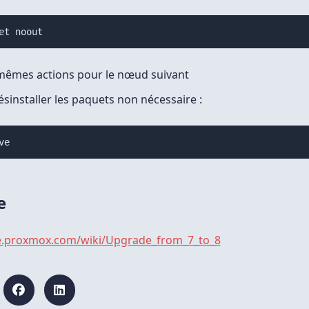
et noout
 mêmes actions pour le nœud suivant
désinstaller les paquets non nécessaire :
ve
e
ve.proxmox.com/wiki/Upgrade_from_7_to_8