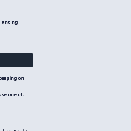
alancing
keeping on
se one of:
ration vers la