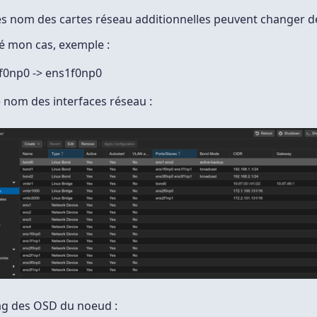
les nom des cartes réseau additionnelles peuvent changer d
té mon cas, exemple :
f0np0 -> ens1f0np0
e nom des interfaces réseau :
lag des OSD du noeud :