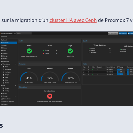
D’un
Cluster
Proxmox
7
Vers
sur la migration d’un
cluster HA avec Ceph
de Proxmox 7 ve
8
s