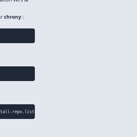
ar
chrony
:
stall-repo.list 