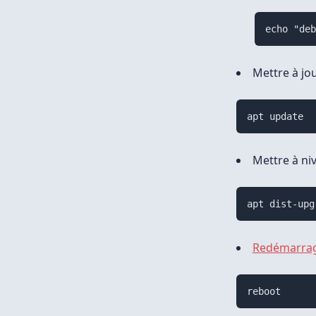
echo "de
Mettre à jou
apt update
Mettre à ni
apt dist-upg
Redémarra
reboot