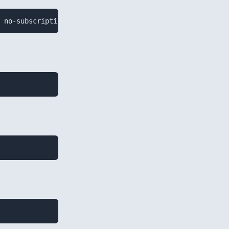
m no-subscription" > /etc/apt/sources.list.d/ceph.list