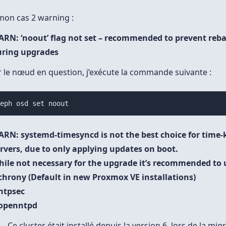
on cas 2 warning :
RN: ‘noout’ flag not set – recommended to prevent reb
uring upgrades
 le nœud en question, j’exécute la commande suivante :
ceph osd set noout
RN: systemd-timesyncd is not the best choice for time-
rvers, due to only applying updates on boot.
ile not necessary for the upgrade it’s recommended to u
chrony (Default in new Proxmox VE installations)
ntpsec
 openntpd
Ce cluster était installé depuis la version 6, lors de la mig