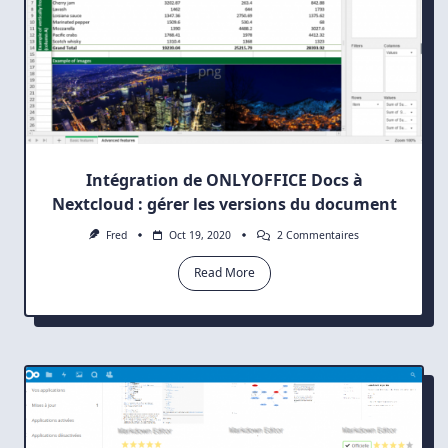
Intégration de ONLYOFFICE Docs à
Nextcloud : gérer les versions du document
Sur
Fred
Oct 19, 2020
2 Commentaires
Intégration
De
Read More
ONLYOFFICE
Docs
À
Nextcloud
:
Gérer
Les
Versions
Du
Document