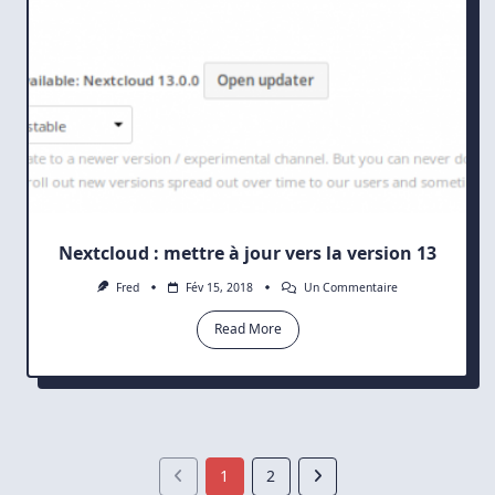
Nextcloud : mettre à jour vers la version 13
Sur
Fred
Fév 15, 2018
Un Commentaire
Nextcloud
:
Read More
Mettre
À
Jour
Vers
La
Version
13
1
2