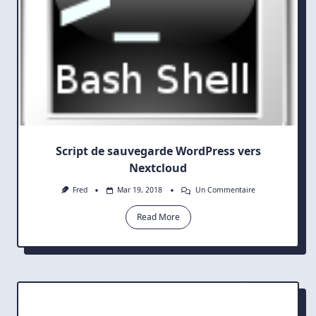
Script de sauvegarde WordPress vers
Nextcloud
Sur
Fred
Mar 19, 2018
Un Commentaire
Script
De
Read More
Sauvegarde
WordPress
Vers
Nextcloud