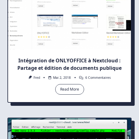
Intégration de ONLYOFFICE à Nextcloud :
Partage et édition de documents publique
Sur
Fred
Mai 2, 2018
6 Commentaires
Intégration
De
Read More
ONLYOFFICE
À
Nextcloud
:
Partage
Et
Édition
De
Documents
Publique