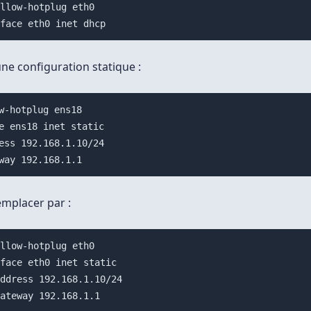
allow-hotplug eth0

ne configuration statique :
w-hotplug ens18

e ens18 inet static

ess 192.168.1.10/24

mplacer par :
allow-hotplug eth0

iface eth0 inet static

address 192.168.1.10/24
