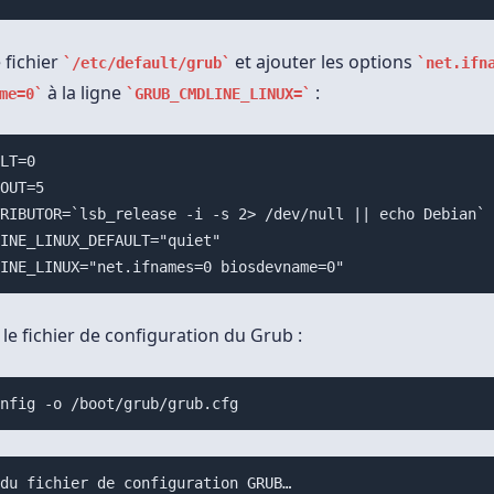
 fichier
et ajouter les options
/etc/default/grub
net.ifn
à la ligne
:
me=0
GRUB_CMDLINE_LINUX=
LT=0

OUT=5

RIBUTOR=`lsb_release -i -s 2> /dev/null || echo Debian`

INE_LINUX_DEFAULT="quiet"

le fichier de configuration du Grub :
onfig -o /boot/grub/grub.cfg
du fichier de configuration GRUB…
