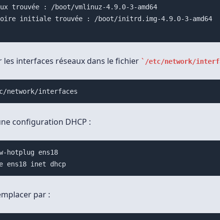
ux trouvée : /boot/vmlinuz-4.9.0-3-amd64

oire initiale trouvée : /boot/initrd.img-4.9.0-3-amd64

es interfaces réseaux dans le fichier
/etc/network/interf
c/network/interfaces
ne configuration DHCP :
w-hotplug ens18

mplacer par :