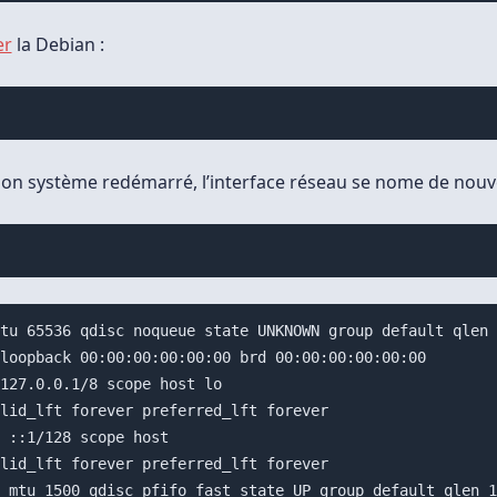
er
la Debian :
on système redémarré, l’interface réseau se nome de nouv
tu 65536 qdisc noqueue state UNKNOWN group default qlen 
loopback 00:00:00:00:00:00 brd 00:00:00:00:00:00

127.0.0.1/8 scope host lo

lid_lft forever preferred_lft forever

 ::1/128 scope host 

lid_lft forever preferred_lft forever

 mtu 1500 qdisc pfifo_fast state UP group default qlen 1