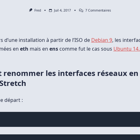
Sur
Fred
Juil 4, 2017
7 Commentaires
Debian
9
:
Retrouver
Les
Noms
 d’une installation à partir de l’ISO de
Debian 9
, les interf
Des
Interfaces
mmées en
eth
mais en
ens
comme fut le cas sous
Ubuntu 14.
Réseaux
Eth
renommer les interfaces réseaux en 
Stretch
e départ :