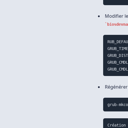
Modifier le
biosdevna
RUB_DEFAU
GRUB_TIME
GRUB_DIST
GRUB_CMDL
Régénérer 
grub-mkc
Création 