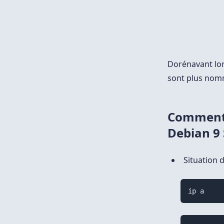
Dorénavant lors
sont plus no
Comment 
Debian 9 
Situation d
ip a