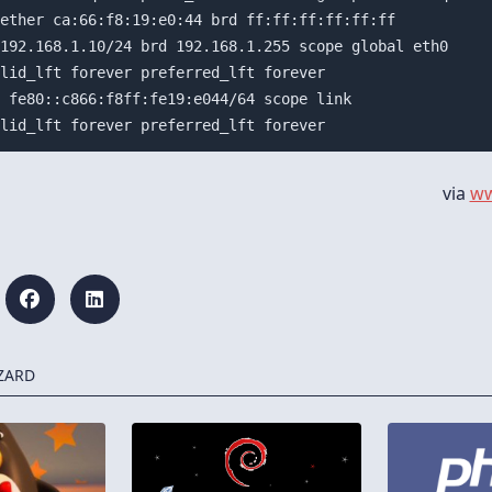
ether ca:66:f8:19:e0:44 brd ff:ff:ff:ff:ff:ff

192.168.1.10/24 brd 192.168.1.255 scope global eth0

lid_lft forever preferred_lft forever

 fe80::c866:f8ff:fe19:e044/64 scope link 

via
ww
ZARD