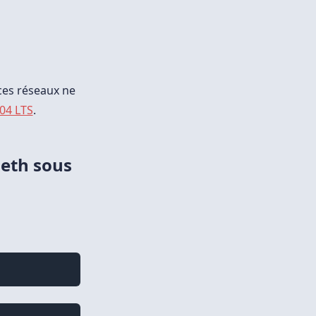
aces réseaux ne
04 LTS
.
eth sous