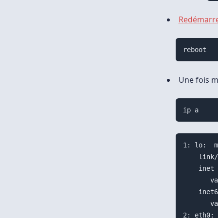
Redémarr
reboot
Une fois m
ip a
1: lo:  m
    link/
    inet 
       va
    inet6
       va
2: eth0: 