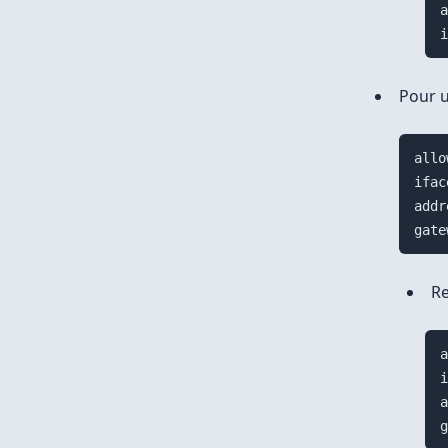
Pour u
allo
ifac
addr
Re