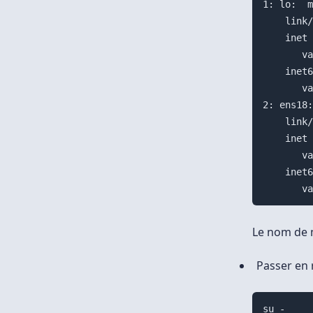
1: lo:  m
    link/
    inet 
       va
    inet6
       va
2: ens18:
    link/
    inet 
       va
    inet6
Le nom de 
Passer en 
su -