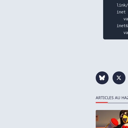
    link/
    inet 
       va
    inet6
ARTICLES AU HA