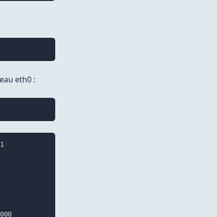
eau eth0 :
1

000
