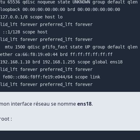
tu 65536 qdisc noqueue state UNKNOWN group default qlen 
loopback 00:00:00:00:00:00 brd 00:00:00:00:00:00

127.0.0.1/8 scope host lo

lid_lft forever preferred_lft forever

 ::1/128 scope host 

lid_lft forever preferred_lft forever

  mtu 1500 qdisc pfifo_fast state UP group default qlen 
ether ca:66:f8:19:e0:44 brd ff:ff:ff:ff:ff:ff

192.168.1.10 brd 192.168.1.255 scope global ens18

lid_lft forever preferred_lft forever

 fe80::c866:f8ff:fe19:e044/64 scope link 

mon interface réseau se nomme
ens18
.
root :