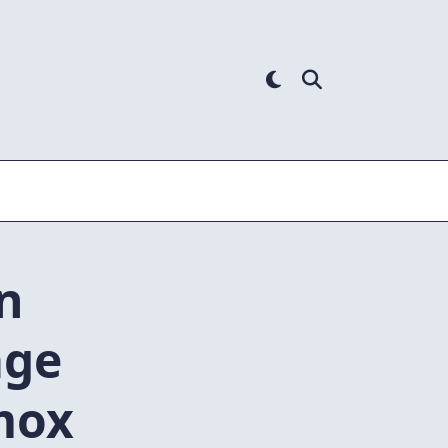
n
age
mox