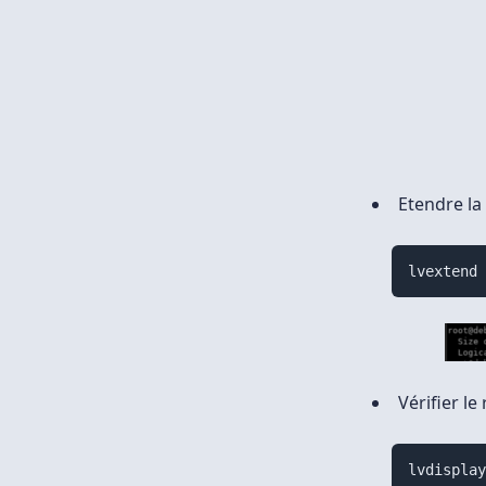
Etendre la
lvextend
Vérifier le 
lvdispla