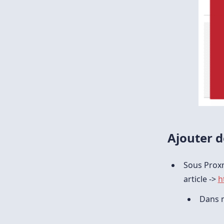
Ajouter d
Sous Proxm
article ->
h
Dans m