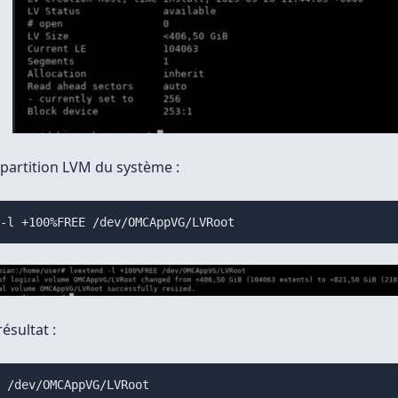
 partition LVM du système :
 -l +100%FREE /dev/OMCAppVG/LVRoot
résultat :
y /dev/OMCAppVG/LVRoot