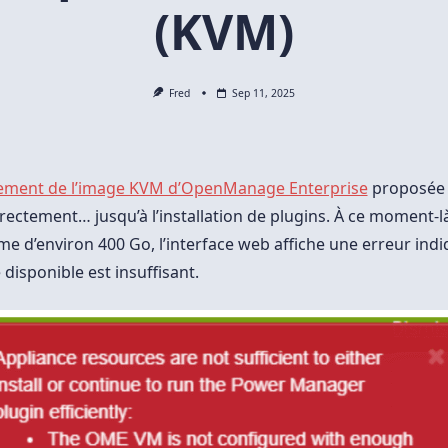
(KVM)
Fred
Sep 11, 2025
ement de l’image KVM d’OpenManage Enterprise
proposée p
rectement… jusqu’à l’installation de plugins. À ce moment-l
me d’environ 400 Go, l’interface web affiche une erreur ind
 disponible est insuffisant.