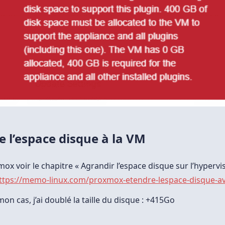
e l’espace disque à la VM
ox voir le chapitre « Agrandir l’espace disque sur l’hypervi
ttps://memo-linux.com/proxmox-etendre-lespace-disque-av
on cas, j’ai doublé la taille du disque : +415Go