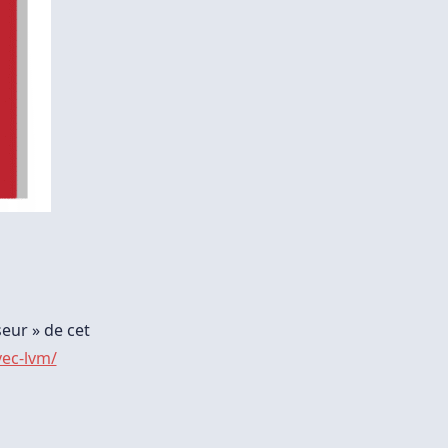
seur » de cet
ec-lvm/