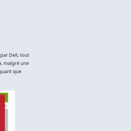
ar Dell, tout
à, malgré une
iquant que