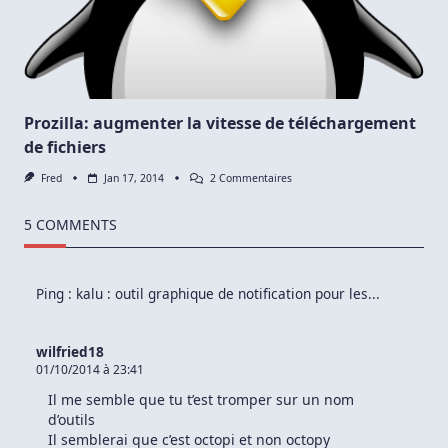
Exportation
De
Fichier
PDF
Prozilla: augmenter la vitesse de téléchargement
de fichiers
Sur
Fred
Jan 17, 2014
2 Commentaires
Prozilla:
Augmenter
La
5 COMMENTS
Vitesse
De
Téléchargement
De
Ping :
kalu : outil graphique de notification pour les...
Fichiers
wilfried18
01/10/2014 à 23:41
Il me semble que tu t’est tromper sur un nom
d’outils
Il semblerai que c’est octopi et non octopy