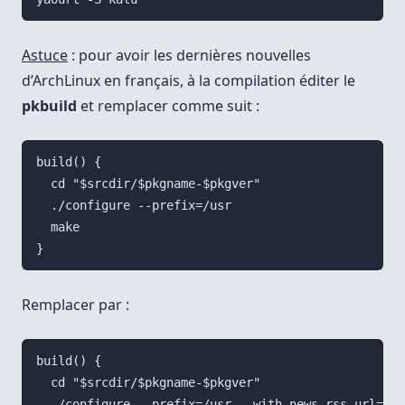
Astuce
: pour avoir les dernières nouvelles
d’ArchLinux en français, à la compilation éditer le
pkbuild
et remplacer comme suit :
build() {

  cd "$srcdir/$pkgname-$pkgver"

  ./configure --prefix=/usr

  make

Remplacer par :
build() {

  cd "$srcdir/$pkgname-$pkgver"

  ./configure --prefix=/usr --with-news-rss-url=htt