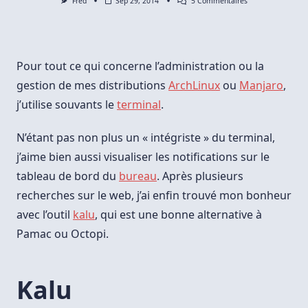
Sur
Fred
Sep 29, 2014
5 Commentaires
Kalu
:
Outil
Graphique
De
Notification
Pour tout ce qui concerne l’administration ou la
Pour
Les
gestion de mes distributions
ArchLinux
ou
Manjaro
,
Mis
j’utilise souvants le
terminal
.
À
Jour
Sous
ArchLinux
N’étant pas non plus un « intégriste » du terminal,
/
j’aime bien aussi visualiser les notifications sur le
Manjaro
tableau de bord du
bureau
. Après plusieurs
recherches sur le web, j’ai enfin trouvé mon bonheur
avec l’outil
kalu
, qui est une bonne alternative à
Pamac ou Octopi.
Kalu