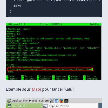
  make

Exemple sous
Mate
pour lancer Kalu :