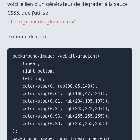
voici le lien d’un générateur de dégrader à la sauce
CSS3, que j’utilise
http://gradients.glrzad.com/
exemple de code:
background-image: -webkit-gradient(

    linear,

    right bottom,

    left top,

    color-stop(0, rgb(30,85,143)),

    color-stop(0.61, rgb(168,47,124)),

    color-stop(0.81, rgb(204,185,197)),

    color-stop(0.91, rgb(245,222,237)),

    color-stop(0.96, rgb(255,255,255)),

    color-stop(0.98, rgb(255,255,255))

);

background-image: -moz-linear-gradient(
