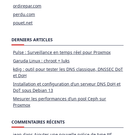
ordirepar.com
perdu.com
pouet.net
DERNIERS ARTICLES
Pulse : Surveillance en temps réel pour Proxmox
Garuda Linux : chroot + luks
kdig : outil pour tester les DNS classique, DNSSEC DoT
et DoH
Installation et configuration d’un serveur DNS DoH et
DoT sous Debian 13
Mesurer les performances d’un pool Ceph sur
Proxmox
COMMENTAIRES RÉCENTS
jean
dans
Ajouter une nouvelle police de type ttf