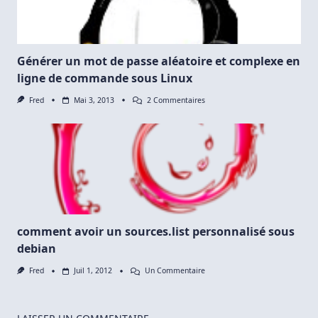
Générer un mot de passe aléatoire et complexe en
ligne de commande sous Linux
Sur
Fred
Mai 3, 2013
2 Commentaires
Générer
Un
Mot
De
Passe
Aléatoire
Et
Complexe
En
Ligne
De
Commande
comment avoir un sources.list personnalisé sous
Sous
debian
Linux
Sur
Fred
Juil 1, 2012
Un Commentaire
Comment
Avoir
Un
Sources.list