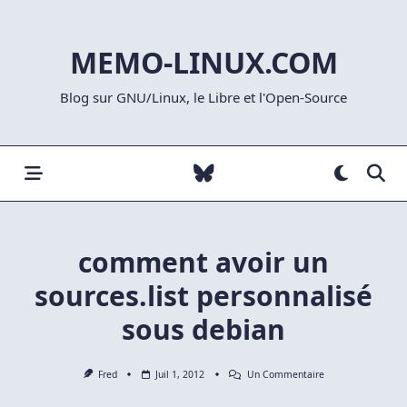
Skip
to
MEMO-LINUX.COM
content
Blog sur GNU/Linux, le Libre et l'Open-Source
comment avoir un
sources.list personnalisé
sous debian
Sur
Fred
Juil 1, 2012
Un Commentaire
Comment
Avoir