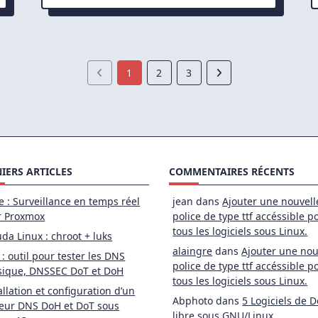
MariaDB
Sous
Debian
8
1
2
3
IERS ARTICLES
COMMENTAIRES RÉCENTS
e : Surveillance en temps réel
jean
dans
Ajouter une nouvell
r Proxmox
police de type ttf accéssible p
tous les logiciels sous Linux.
da Linux : chroot + luks
alaingre
dans
Ajouter une nou
 : outil pour tester les DNS
police de type ttf accéssible p
sique, DNSSEC DoT et DoH
tous les logiciels sous Linux.
allation et configuration d’un
Abphoto
dans
5 Logiciels de D
eur DNS DoH et DoT sous
libre sous GNU/Linux