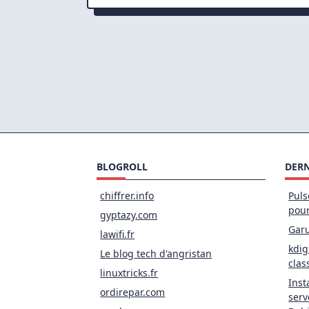
BLOGROLL
DERN
chiffrer.info
Puls
pou
gyptazy.com
Garu
lawifi.fr
kdig
Le blog tech d'angristan
clas
linuxtricks.fr
Inst
ordirepar.com
serv