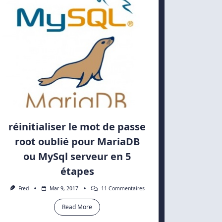
réinitialiser le mot de passe
root oublié pour MariaDB
ou MySql serveur en 5
étapes
Sur
Fred
Mar 9, 2017
11 Commentaires
Réinitialiser
Le
Read More
Mot
De