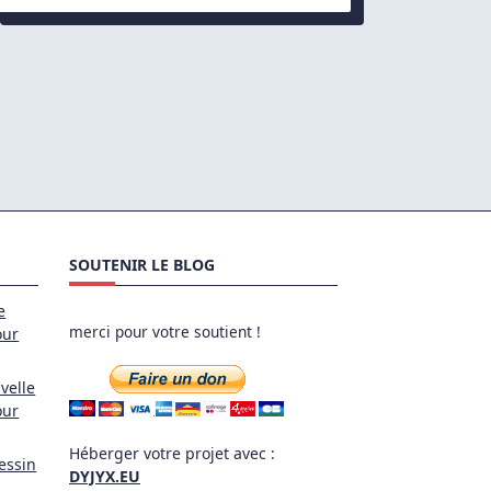
Passe
Root
Oublié
Pour
MariaDB
Ou
MySql
Serveur
En
5
Étapes
SOUTENIR LE BLOG
e
merci pour votre soutient !
our
velle
our
Héberger votre projet avec :
essin
DYJYX.EU