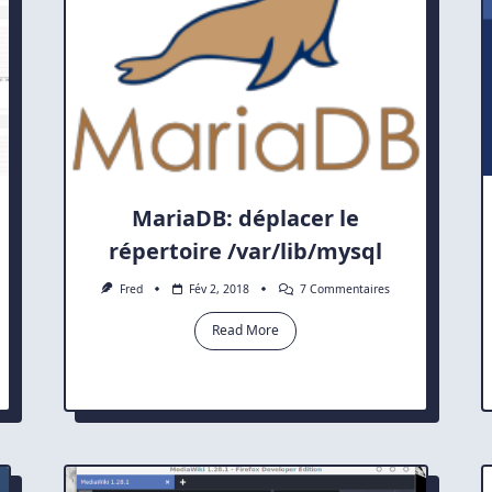
MariaDB: déplacer le
répertoire /var/lib/mysql
Sur
Fred
Fév 2, 2018
7 Commentaires
MariaDB:
Déplacer
Read More
Le
Répertoire
/var/lib/mysql