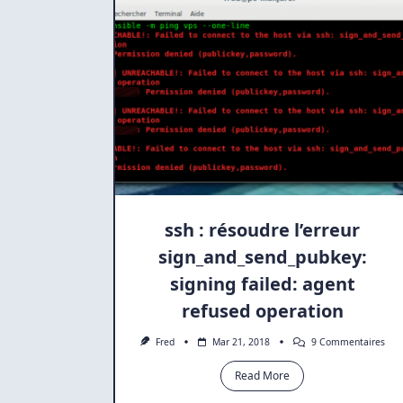
ssh : résoudre l’erreur
sign_and_send_pubkey:
signing failed: agent
refused operation
Sur
Fred
Mar 21, 2018
9 Commentaires
Ssh
:
Read More
Rés
L’er