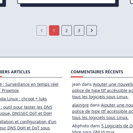
n_and_send_pubkey:
ing
ed:
nt
used
ration
1
2
3
IERS ARTICLES
COMMENTAIRES RÉCENTS
e : Surveillance en temps réel
jean
dans
Ajouter une nouvell
r Proxmox
police de type ttf accéssible p
tous les logiciels sous Linux.
da Linux : chroot + luks
alaingre
dans
Ajouter une nou
 : outil pour tester les DNS
police de type ttf accéssible p
sique, DNSSEC DoT et DoH
tous les logiciels sous Linux.
allation et configuration d’un
Abphoto
dans
5 Logiciels de D
eur DNS DoH et DoT sous
libre sous GNU/Linux