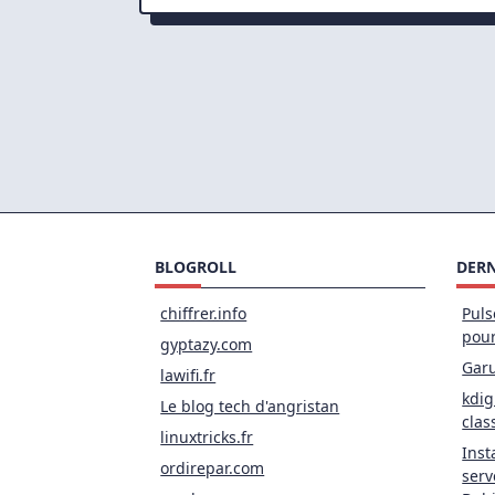
Sig
Sign
Fail
Age
Ref
Ope
BLOGROLL
DERN
chiffrer.info
Puls
pou
gyptazy.com
Garu
lawifi.fr
kdig
Le blog tech d'angristan
clas
linuxtricks.fr
Inst
ordirepar.com
serv