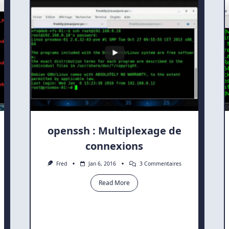
openssh : Multiplexage de
connexions
Sur
Fred
Jan 6, 2016
3 Commentaires
Openssh
:
Read More
Multiplexage
De
Connexions
oudre
reur