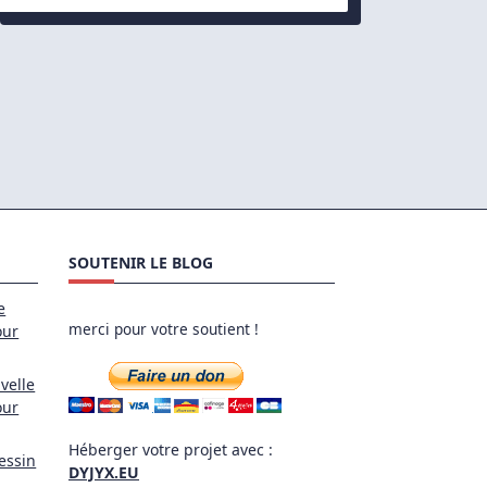
Par
Défaut
En
Cas
De
Timeout
SOUTENIR LE BLOG
e
merci pour votre soutient !
our
velle
our
Héberger votre projet avec :
essin
DYJYX.EU