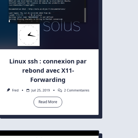
Linux ssh : connexion par
rebond avec X11-
Forwarding
Sur
Fred
Juil 25, 2019
2 Commentaires
Linux
Ssh
Read More
:
Connexion
Par
Rebond
Avec
X11-
Forwarding