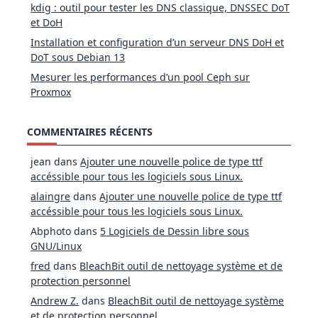
kdig : outil pour tester les DNS classique, DNSSEC DoT
et DoH
Installation et configuration d’un serveur DNS DoH et
DoT sous Debian 13
Mesurer les performances d’un pool Ceph sur
Proxmox
COMMENTAIRES RÉCENTS
jean
dans
Ajouter une nouvelle police de type ttf
accéssible pour tous les logiciels sous Linux.
alaingre
dans
Ajouter une nouvelle police de type ttf
accéssible pour tous les logiciels sous Linux.
Abphoto
dans
5 Logiciels de Dessin libre sous
GNU/Linux
fred
dans
BleachBit outil de nettoyage système et de
protection personnel
Andrew Z.
dans
BleachBit outil de nettoyage système
et de protection personnel