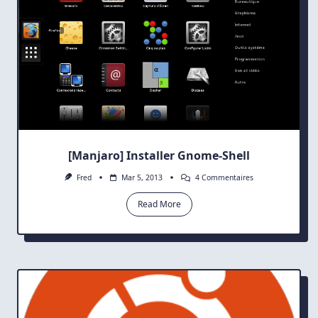
En
Lecteur
Par
Défaut
[Manjaro] Installer Gnome-Shell
Sur
Fred
Mar 5, 2013
4 Commentaires
[Manjaro]
Installer
Read More
Gnome-
Shell