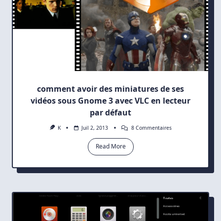
comment avoir des miniatures de ses
vidéos sous Gnome 3 avec VLC en lecteur
par défaut
Sur
K
Juil 2, 2013
8 Commentaires
Comment
Avoir
Read More
Des
Miniatures
De
Ses
Vidéos
Sous
Gnome
3
Avec
VLC