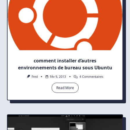
comment installer d’autres
environnements de bureau sous Ubuntu
Sur
Fred
Fév 9, 2013
4 Commentaires
Comment
Installer
Read More
D’autres
Environnements
De
Bureau
Sous
Ubuntu