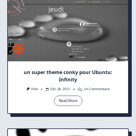
un super theme conky pour Ubuntu:
Infinity
Sur
Fred
Déc 28, 2012
Un Commentaire
Un
Super
Read More
Theme
Conky
Pour
Ubuntu:
Infinity