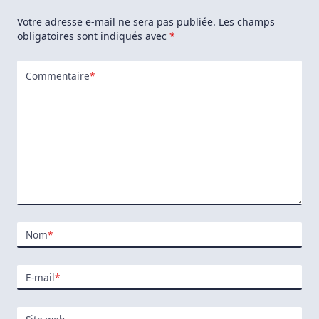
Sous
Votre adresse e-mail ne sera pas publiée.
Les champs
GNU/Linux
Au
obligatoires sont indiqués avec
*
Prochain
Redémarrage
Commentaire
*
Nom
*
E-mail
*