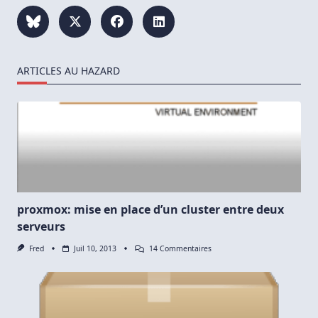
ARTICLES AU HAZARD
proxmox: mise en place d’un cluster entre deux
serveurs
Sur
Fred
Juil 10, 2013
14 Commentaires
Proxmox:
Mise
En
Place
D’un
Cluster