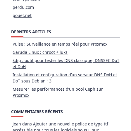
perdu.com
pouet.net
DERNIERS ARTICLES
Pulse : Surveillance en temps réel pour Proxmox
Garuda Linux : chroot + luks
kdig : outil pour tester les DNS classique, DNSSEC DoT
et DoH
Installation et configuration d’un serveur DNS DoH et
DoT sous Debian 13
Mesurer les performances d’un pool Ceph sur
Proxmox
COMMENTAIRES RÉCENTS
jean
dans
Ajouter une nouvelle police de type ttf
accéssible pour tous les logiciels sous Linux.