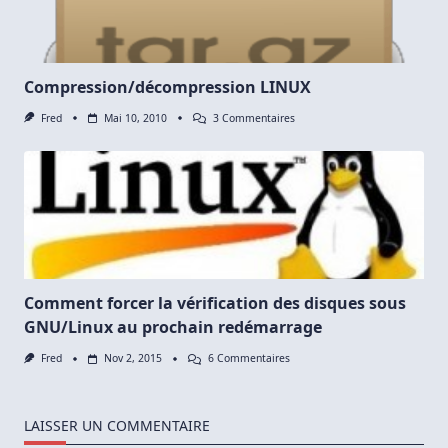
Entre
Deux
Serveurs
Compression/décompression LINUX
Sur
Fred
Mai 10, 2010
3 Commentaires
Compression/décompression
LINUX
Comment forcer la vérification des disques sous
GNU/Linux au prochain redémarrage
Sur
Fred
Nov 2, 2015
6 Commentaires
Comment
Forcer
La
Vérification
LAISSER UN COMMENTAIRE
Des
Disques