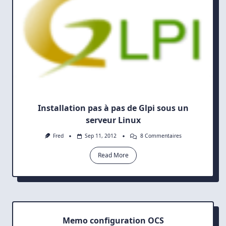
Installation pas à pas de Glpi sous un
serveur Linux
Sur
Fred
Sep 11, 2012
8 Commentaires
Installation
Pas
Read More
À
Pas
De
Glpi
Sous
Un
Serveur
Linux
Memo configuration OCS