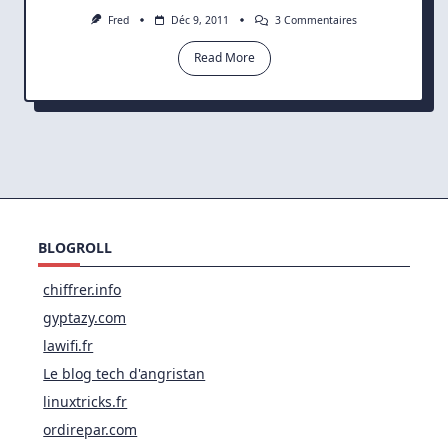
Sur
Fred
Déc 9, 2011
3 Commentaires
Memo
Configuration
Read More
OCS
BLOGROLL
chiffrer.info
gyptazy.com
lawifi.fr
Le blog tech d'angristan
linuxtricks.fr
ordirepar.com