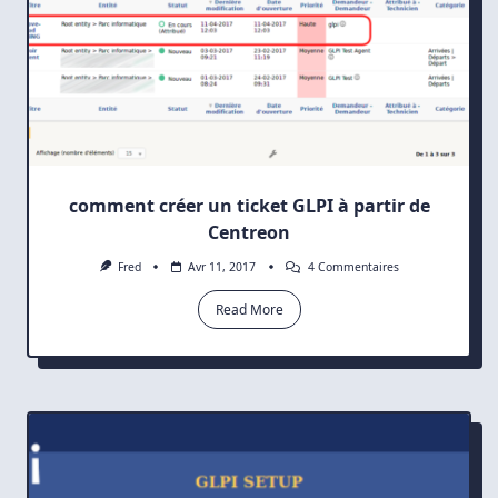
comment créer un ticket GLPI à partir de
Centreon
Sur
Fred
Avr 11, 2017
4 Commentaires
Comment
Créer
Read More
Un
Ticket
GLPI
À
Partir
De
Centreon