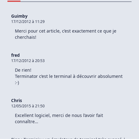
Un
Unity
Clavier
Et
Guimby
Une
17/12/2012 à 11:29
Souris
Merci pour cet article, c’est exactement ce que je
cherchais!
fred
17/12/2012 à 20:53
De rien!
Terminator c’est le terminal à découvrir absolument
:-)
Chris
12/05/2015 à 21:50
Excellent logiciel, merci de nous l’avoir fait
connaître…