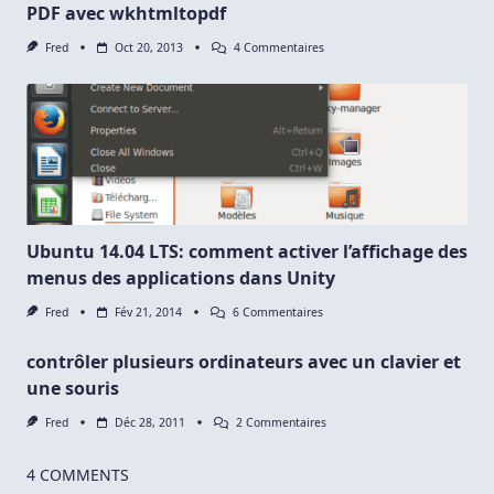
PDF avec wkhtmltopdf
Sur
Fred
Oct 20, 2013
4 Commentaires
Comment
Convertir
Du
HTML
Vers
Un
Document
PDF
Avec
Wkhtmltopdf
Ubuntu 14.04 LTS: comment activer l’affichage des
menus des applications dans Unity
Sur
Fred
Fév 21, 2014
6 Commentaires
Ubuntu
14.04
contrôler plusieurs ordinateurs avec un clavier et
LTS:
Comment
une souris
Activer
L’affichage
Sur
Fred
Déc 28, 2011
2 Commentaires
Des
Contrôler
Menus
Plusieurs
Des
Ordinateurs
4 COMMENTS
Applications
Avec
Dans