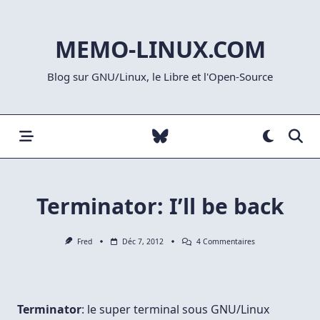
Skip
to
MEMO-LINUX.COM
content
Blog sur GNU/Linux, le Libre et l'Open-Source
Terminator: I’ll be back
Sur
Fred
Déc 7, 2012
4 Commentaires
Terminator:
I’ll
Be
Back
Terminator
: le super terminal sous GNU/Linux