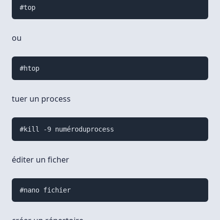
#top
ou
#htop
tuer un process
#kill -9 numéroduprocess
éditer un ficher
#nano fichier