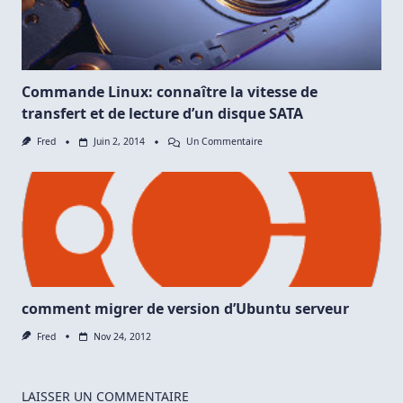
Commande Linux: connaître la vitesse de
transfert et de lecture d’un disque SATA
Sur
Fred
Juin 2, 2014
Un Commentaire
Commande
Linux:
Connaître
La
Vitesse
De
Transfert
Et
De
Lecture
D’un
Disque
comment migrer de version d’Ubuntu serveur
SATA
Fred
Nov 24, 2012
LAISSER UN COMMENTAIRE