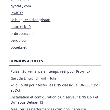
gyptazy.com
lawifi.fr
Le blog tech d'angristan
linuxtricks.fr
ordirepar.com
perdu.com
pouet.net
DERNIERS ARTICLES
Pulse : Surveillance en temps réel pour Proxmox
Garuda Linux : chroot + luks
kdig : outil pour tester les DNS classique, DNSSEC DoT
et DoH
Installation et configuration d’un serveur DNS DoH et
DoT sous Debian 13
Mesurer les performances d’un pool Ceph sur