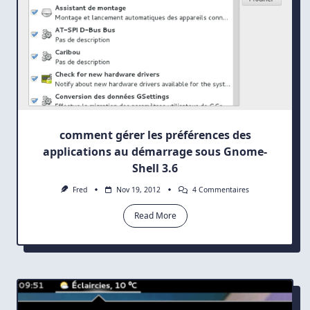
comment gérer les préférences des
applications au démarrage sous Gnome-
Shell 3.6
Sur
Fred
Nov 19, 2012
4 Commentaires
Comment
Gérer
Read More
Les
Préférences
Des
Applications
Au
Démarrage
Sous
Gnome-
Shell