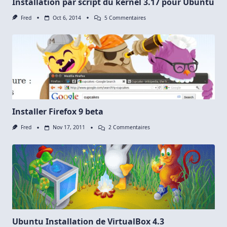
Installation par script du kernel 3.17 pour Ubuntu
Sur
Fred
Oct 6, 2014
5 Commentaires
Installation
Par
Script
Du
Kernel
3.17
Pour
Ubuntu
Installer Firefox 9 beta
Sur
Fred
Nov 17, 2011
2 Commentaires
Installer
Firefox
9
Beta
Ubuntu Installation de VirtualBox 4.3