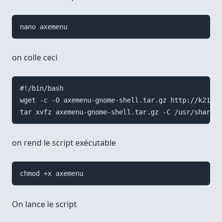
on colle ceci
#!/bin/bash

wget -c -O axemenu-gnome-shell.tar.gz http://k210.o
on rend le script exécutable
On lance le script