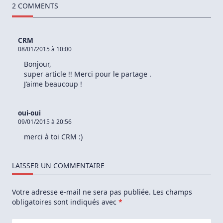
4.4.2:
2 COMMENTS
Installer
CyanogenMod
11
Sur
CRM
Samsung
08/01/2015 à 10:00
Galaxy
Gio
Bonjour,
GT-
5660
super article !! Merci pour le partage .
J’aime beaucoup !
oui-oui
09/01/2015 à 20:56
merci à toi CRM :)
LAISSER UN COMMENTAIRE
Votre adresse e-mail ne sera pas publiée.
Les champs
obligatoires sont indiqués avec
*