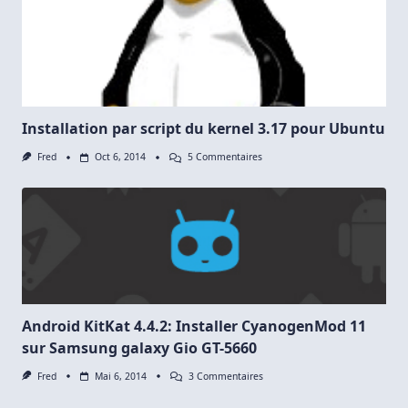
Installation par script du kernel 3.17 pour Ubuntu
Sur
Fred
Oct 6, 2014
5 Commentaires
Installation
Par
Script
Du
Kernel
3.17
Pour
Ubuntu
Android KitKat 4.4.2: Installer CyanogenMod 11
sur Samsung galaxy Gio GT-5660
Sur
Fred
Mai 6, 2014
3 Commentaires
Android
KitKat