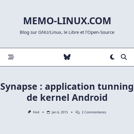
Skip
to
MEMO-LINUX.COM
content
Blog sur GNU/Linux, le Libre et l'Open-Source
Synapse : application tunning
de kernel Android
Sur
Fred
Jan 6, 2015
2 Commentaires
Synapse
:
Application
Tunning