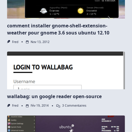
comment installer gnome-shell-extension-
weather pour gnome 3.6 sous ubuntu 12.10
Fred
Nov 13, 2012
wallabag: un google reader open-source
Sur
Fred
Fév 19, 2014
3 Commentaires
Wallabag:
Un
Google
Reader
Open-
Source