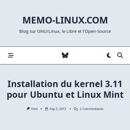
Skip
to
MEMO-LINUX.COM
content
Blog sur GNU/Linux, le Libre et l'Open-Source
Installation du kernel 3.11
pour Ubuntu et Linux Mint
Sur
Fred
Sep 3, 2013
2 Commentaires
Installation
Du
Kernel
3.11