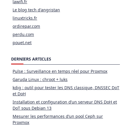
lawifi.fr
Le blog tech d'angristan
linuxtricks.fr
ordirepar.com
perdu.com
pouet.net
DERNIERS ARTICLES
Pulse : Surveillance en temps réel pour Proxmox
Garuda Linux : chroot + luks
kdig : outil pour tester les DNS classique, DNSSEC DoT
et DoH
Installation et configuration d’un serveur DNS DoH et
DoT sous Debian 13
Mesurer les performances d’un pool Ceph sur
Proxmox