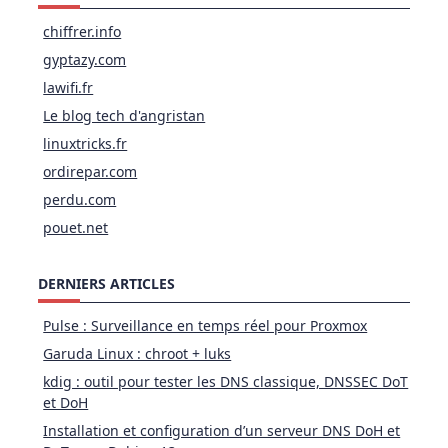
chiffrer.info
gyptazy.com
lawifi.fr
Le blog tech d'angristan
linuxtricks.fr
ordirepar.com
perdu.com
pouet.net
DERNIERS ARTICLES
Pulse : Surveillance en temps réel pour Proxmox
Garuda Linux : chroot + luks
kdig : outil pour tester les DNS classique, DNSSEC DoT
et DoH
Installation et configuration d’un serveur DNS DoH et