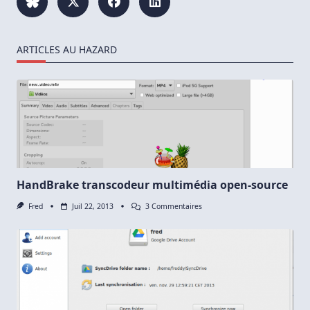
ARTICLES AU HAZARD
HandBrake transcodeur multimédia open-source
Sur
Fred
Juil 22, 2013
3 Commentaires
HandBrake
Transcodeur
Multimédia
Open-
Source