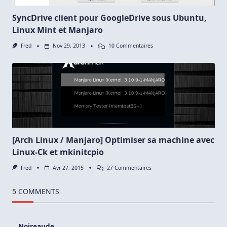
SyncDrive client pour GoogleDrive sous Ubuntu,
Linux Mint et Manjaro
Sur
Fred
Nov 29, 2013
10 Commentaires
SyncDrive
Client
Pour
GoogleDrive
Sous
Ubuntu,
Linux
Mint
Et
Manjaro
[Arch Linux / Manjaro] Optimiser sa machine avec
Linux-Ck et mkinitcpio
Sur
Fred
Avr 27, 2015
27 Commentaires
[Arch
Linux
/
5 COMMENTS
Manjaro]
Optimiser
Sa
Machine
Noireaude