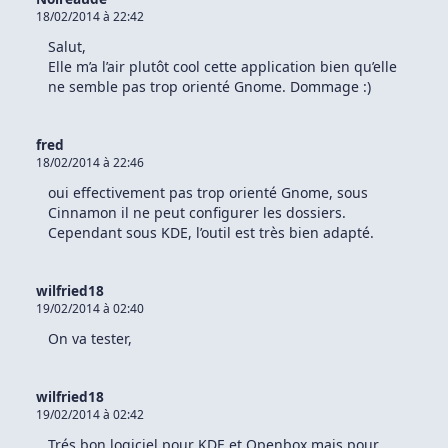
Avec
18/02/2014 à 22:42
Linux-
Ck
Salut,
Et
Mkinitcpio
Elle m’a l’air plutôt cool cette application bien qu’elle
ne semble pas trop orienté Gnome. Dommage :)
fred
18/02/2014 à 22:46
oui effectivement pas trop orienté Gnome, sous
Cinnamon il ne peut configurer les dossiers.
Cependant sous KDE, l’outil est très bien adapté.
wilfried18
19/02/2014 à 02:40
On va tester,
wilfried18
19/02/2014 à 02:42
Trés bon logiciel pour KDE et Openbox mais pour