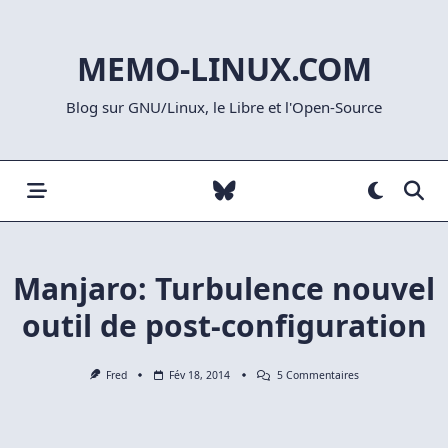
Skip
to
MEMO-LINUX.COM
content
Blog sur GNU/Linux, le Libre et l'Open-Source
Manjaro: Turbulence nouvel
outil de post-configuration
Sur
Fred
Fév 18, 2014
5 Commentaires
Manjaro:
Turbulence
Nouvel
Outil