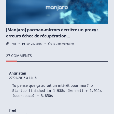
Graphique
Pour
Copier
Une
Image
ISO
Facilement
Sur
[Manjaro] pacman-mirrors derrière un proxy :
Une
erreurs échec de récupération…
Clé
USB
Sous
Sur
Fred
Jan 26, 2015
5 Commentaires
Manjaro
[Manjaro]
Pacman-
Mirrors
27 COMMENTS
Derrière
Un
Proxy
:
Angristan
Erreurs
27/04/2015 à 14:18
Échec
De
Tu pense que ça aurait un intérêt pour moi ? :p
Récupération…
Startup finished in 1.938s (kernel) + 1.911s
(userspace) = 3.850s
fred