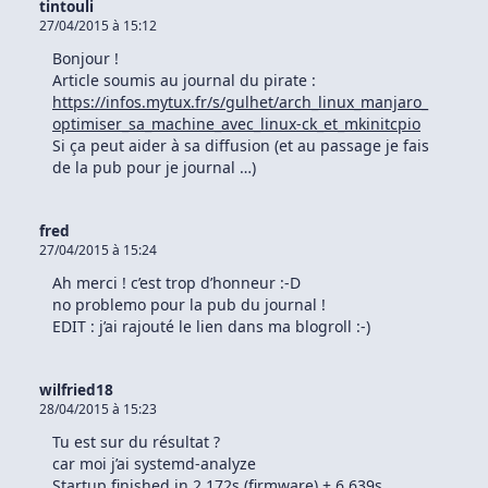
tintouli
27/04/2015 à 15:12
Bonjour !
Article soumis au journal du pirate :
https://infos.mytux.fr/s/gulhet/arch_linux_manjaro_
optimiser_sa_machine_avec_linux-ck_et_mkinitcpio
Si ça peut aider à sa diffusion (et au passage je fais
de la pub pour je journal …)
fred
27/04/2015 à 15:24
Ah merci ! c’est trop d’honneur :-D
no problemo pour la pub du journal !
EDIT : j’ai rajouté le lien dans ma blogroll :-)
wilfried18
28/04/2015 à 15:23
Tu est sur du résultat ?
car moi j’ai systemd-analyze
Startup finished in 2.172s (firmware) + 6.639s