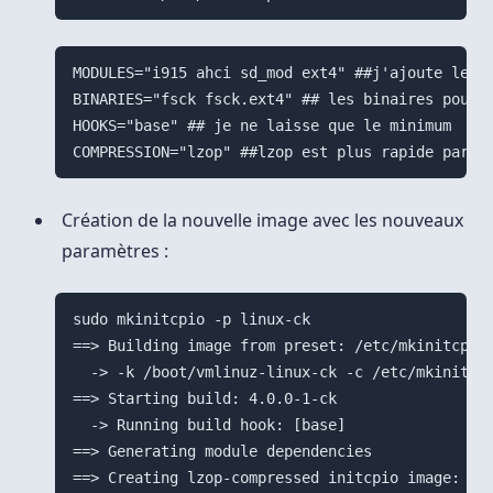
MODULES="i915 ahci sd_mod ext4" ##j'ajoute les m
BINARIES="fsck fsck.ext4" ## les binaires pour l
HOOKS="base" ## je ne laisse que le minimum

Création de la nouvelle image avec les nouveaux
paramètres :
sudo mkinitcpio -p linux-ck

==> Building image from preset: /etc/mkinitcpio.
  -> -k /boot/vmlinuz-linux-ck -c /etc/mkinitcpi
==> Starting build: 4.0.0-1-ck

  -> Running build hook: [base]

==> Generating module dependencies

==> Creating lzop-compressed initcpio image: /bo