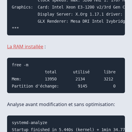
           clock speeds: max: 3200 MHz 1: 1787 MHz 
Graphics:  Card: Intel Xeon E3-1200 v2/3rd Gen Core
           Display Server: X.Org 1.17.1 driver: int
           GLX Renderer: Mesa DRI Intel Ivybridge D
La RAM installée
:
free -m

              total       utilisé      libre     pa
Mem:          13950        2134        3212        
Analyse avant modification et sans optimisation:
systemd-analyze
