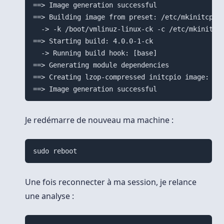
==> Image generation successful

==> Building image from preset: /etc/mkinitcpio.
  -> -k /boot/vmlinuz-linux-ck -c /etc/mkinitcpi
==> Starting build: 4.0.0-1-ck

  -> Running build hook: [base]

==> Generating module dependencies

==> Creating lzop-compressed initcpio image: /bo
Je redémarre de nouveau ma machine :
Une fois reconnecter à ma session, je relance
une analyse :