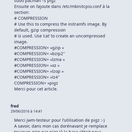
sudo pacman -S pigz
Ensuite on l’ajoute dans /etc/mkinitcpio.conf à la
section:
# COMPRESSION
# Use this to compress the initramfs image. By
default, gzip compression
# is used. Use ‘cat’ to create an uncompressed
image.
#COMPRESSION= »gzip »
#COMPRESSION= »bzip2″
#COMPRESSION= »lzma »
#COMPRESSION= »xz »
#COMPRESSION= »lzop »
#COMPRESSION= »lz4″
COMPRESSION= »pigz
Merci pour cet article.
fred
29/06/2016 à 14:41
Merci jwm-testeur pour l’utilisation de pigz :-)
A savoir, dans mon cas dorénavant je remplace
toujours gzip par pigz (à la base c’était pour