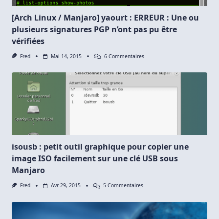
[Arch Linux / Manjaro] yaourt : ERREUR : Une ou
plusieurs signatures PGP n’ont pas pu être
vérifiées
Sur
Fred
Mai 14, 2015
6 Commentaires
[Arch
Linux
/
Manjaro]
Yaourt
:
ERREUR :
Une
Ou
Plusieurs
Signatures
PGP
isousb : petit outil graphique pour copier une
N’ont
image ISO facilement sur une clé USB sous
Pas
Pu
Manjaro
Être
Vérifiées
Sur
Fred
Avr 29, 2015
5 Commentaires
Isousb
:
Petit
Outil