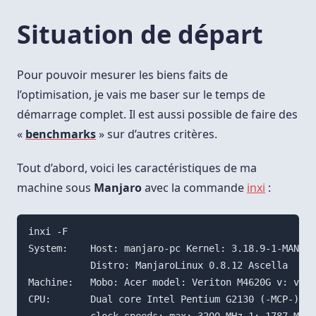
Situation de départ
Pour pouvoir mesurer les biens faits de
l’optimisation, je vais me baser sur le temps de
démarrage complet. Il est aussi possible de faire des
«
benchmarks
» sur d’autres critères.
Tout d’abord, voici les caractéristiques de ma
machine sous
Manjaro
avec la commande
inxi
:
inxi -F

System:    Host: manjaro-pc Kernel: 3.18.9-1-MANJAR
           Distro: ManjaroLinux 0.8.12 Ascella

Machine:   Mobo: Acer model: Veriton M4620G v: v1.0
CPU:       Dual core Intel Pentium G2130 (-MCP-) ca