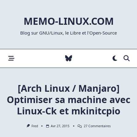
Skip
to
MEMO-LINUX.COM
content
Blog sur GNU/Linux, le Libre et l'Open-Source
[Arch Linux / Manjaro]
Optimiser sa machine avec
Linux-Ck et mkinitcpio
Sur
Fred
Avr 27, 2015
27 Commentaires
[Arch
Linux