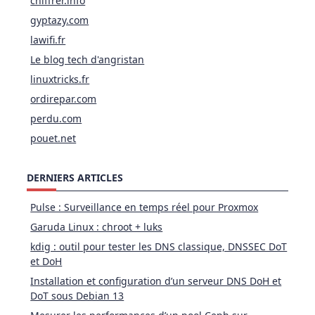
chiffrer.info
gyptazy.com
lawifi.fr
Le blog tech d'angristan
linuxtricks.fr
ordirepar.com
perdu.com
pouet.net
DERNIERS ARTICLES
Pulse : Surveillance en temps réel pour Proxmox
Garuda Linux : chroot + luks
kdig : outil pour tester les DNS classique, DNSSEC DoT
et DoH
Installation et configuration d’un serveur DNS DoH et
DoT sous Debian 13