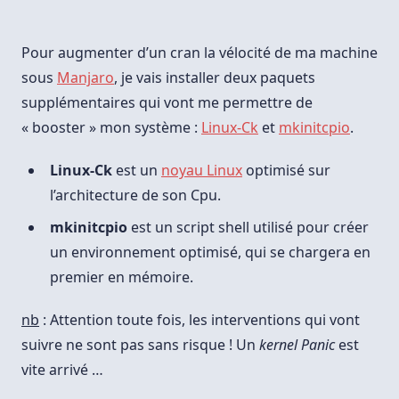
/
Manjaro]
Optimiser
Sa
Pour augmenter d’un cran la vélocité de ma machine
Machine
Avec
sous
Manjaro
, je vais installer deux paquets
Linux-
supplémentaires qui vont me permettre de
Ck
Et
« booster » mon système :
Linux-Ck
et
mkinitcpio
.
Mkinitcpio
Linux-Ck
est un
noyau Linux
optimisé sur
l’architecture de son Cpu.
mkinitcpio
est un script shell utilisé pour créer
un environnement optimisé, qui se chargera en
premier en mémoire.
nb
: Attention toute fois, les interventions qui vont
suivre ne sont pas sans risque ! Un
kernel Panic
est
vite arrivé …