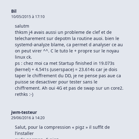
Bil
10/05/2015 à 17:10
salutm
thksm j4 avais aussi un probleme de clef et de
telecharement sur depotm la routine auoi. bien le
systemd-analyze blame, ca permet d analyser ce au
on peut virer ^^. C le tuto le + propre sur le noyau
linux ck.
ps : chez moi ca met Startup finished in 19.073s
(kernel) + 4.541s (userspace) = 23.614s car je dois
taper le chiffrement du DD, je ne pense pas aue ca
puisse se desactiver pour tester sans le
chiffrement. Ah oui 4G et pas de swap sur un core2.
rethks :-)
jwm-testeur
29/06/2016 à 14:20
Salut, pour la compression « pigz » il suffit de
l’installer