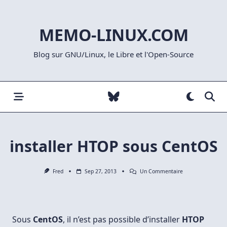
Skip
to
MEMO-LINUX.COM
content
Blog sur GNU/Linux, le Libre et l'Open-Source
installer HTOP sous CentOS
Sur
Fred
Sep 27, 2013
Un Commentaire
Installer
HTOP
Sous
CentOS
Sous
CentOS
, il n’est pas possible d’installer
HTOP