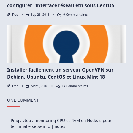
configurer l’interface réseau eth sous CentOS
Sur
Fred
Sep 26, 2013
9 Commentaires
Configurer
L’interface
Réseau
Eth
Sous
CentOS
Installer facilement un serveur OpenVPN sur
Debian, Ubuntu, CentOS et Linux Mint 18
Sur
Fred
Mar 9, 2016
14 Commentaires
Installer
Facilement
Un
ONE COMMENT
Serveur
OpenVPN
Sur
Debian,
Ping :
vtop : monitoring CPU et RAM en Node.js pour
Ubuntu,
terminal – sebw.info | notes
CentOS
Et