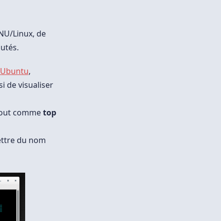
GNU/Linux, de
autés.
Ubuntu
,
si de visualiser
 tout comme
top
lettre du nom