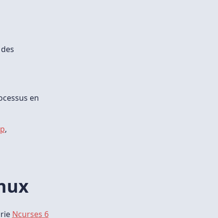
 des
rocessus en
op
,
inux
irie
Ncurses 6