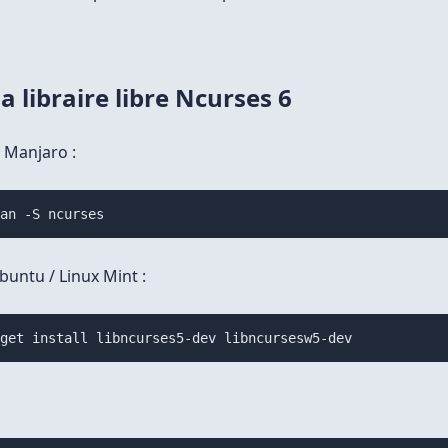
la libraire libre Ncurses 6
/ Manjaro :
man -S ncurses
buntu / Linux Mint :
-get install libncurses5-dev libncursesw5-dev