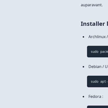
auparavant.
Installer 
Archlinux 
sudo pac
Debian / U
sudo apt
Fedora :