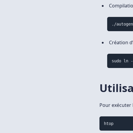
Compilatio
./autoge
Création d
sudo ln 
Utilis
Pour exécuter le
htop