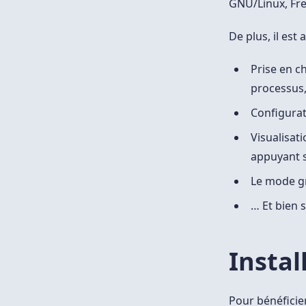
GNU/Linux, Fr
De plus, il est
Prise en ch
processus
Configurat
Visualisat
appuyant su
Le mode gr
… Et bien 
Instal
Pour bénéficier 