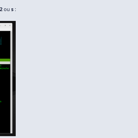
2
ou
s
: