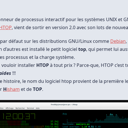
HTOP
2.0
Sur
GNU/Linux
ionneur de processus interactif pour les systèmes UNIX et 
HTOP
, vient de sortir en version 2.0 avec son lots de nouve
par défaut sur les distributions GNU/Linux comme
Debian
,
 d’autres est installé le petit logiciel
top
, qui permet lui aus
les processus et la charge système.
vouloir installer
HTOP
à tout prix ? Parce-que, HTOP c’est
oïdes
!!!
te histoire, le nom du logiciel htop provient de la première 
ur
H
isham
et de
TOP
.