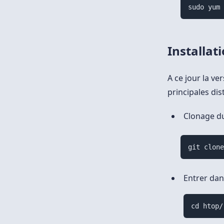
sudo yum
Installat
A ce jour la ve
principales dis
Clonage du
git clon
Entrer dans
cd htop/