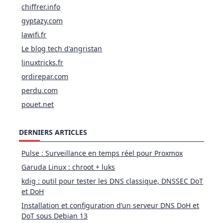
chiffrer.info
gyptazy.com
lawifi.fr
Le blog tech d'angristan
linuxtricks.fr
ordirepar.com
perdu.com
pouet.net
DERNIERS ARTICLES
Pulse : Surveillance en temps réel pour Proxmox
Garuda Linux : chroot + luks
kdig : outil pour tester les DNS classique, DNSSEC DoT
et DoH
Installation et configuration d’un serveur DNS DoH et
DoT sous Debian 13