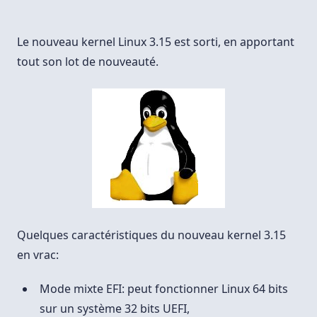
Kernel
Linux
3.15
Pour
Le nouveau kernel Linux 3.15 est sorti, en apportant
Ubuntu
Et
tout son lot de nouveauté.
Linux
Mint
Quelques caractéristiques du nouveau kernel 3.15
en vrac:
Mode mixte EFI: peut fonctionner Linux 64 bits
sur un système 32 bits UEFI,