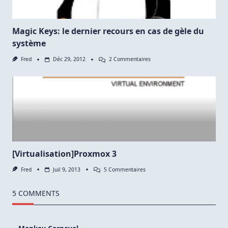
Magic Keys: le dernier recours en cas de gèle du
système
Sur
Fred
Déc 29, 2012
2 Commentaires
Magic
Keys:
Le
Dernier
Recours
En
Cas
De
Gèle
Du
Système
[Virtualisation]Proxmox 3
Sur
Fred
Juil 9, 2013
5 Commentaires
[Virtualisation]Proxmox
3
5 COMMENTS