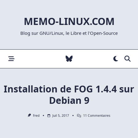
Skip
to
MEMO-LINUX.COM
content
Blog sur GNU/Linux, le Libre et l'Open-Source
Installation de FOG 1.4.4 sur
Debian 9
Sur
Fred
Juil 5, 2017
11 Commentaires
Installation
De
FOG
1.4.4