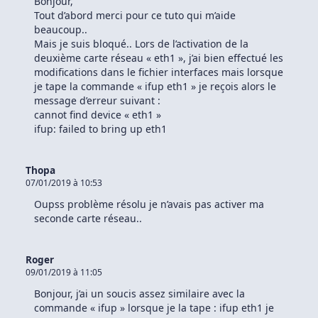
Bonjour,
Tout d’abord merci pour ce tuto qui m’aide
beaucoup..
Mais je suis bloqué.. Lors de l’activation de la
deuxième carte réseau « eth1 », j’ai bien effectué les
modifications dans le fichier interfaces mais lorsque
je tape la commande « ifup eth1 » je reçois alors le
message d’erreur suivant :
cannot find device « eth1 »
ifup: failed to bring up eth1
Thopa
07/01/2019 à 10:53
Oupss problème résolu je n’avais pas activer ma
seconde carte réseau..
Roger
09/01/2019 à 11:05
Bonjour, j’ai un soucis assez similaire avec la
commande « ifup » lorsque je la tape : ifup eth1 je