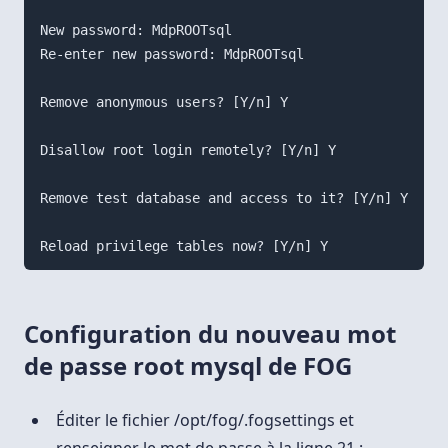
New password: MdpROOTsql

Re-enter new password: MdpROOTsql

Remove anonymous users? [Y/n] Y

Disallow root login remotely? [Y/n] Y

Remove test database and access to it? [Y/n] Y

Configuration du nouveau mot
de passe root mysql de FOG
Éditer le fichier /opt/fog/.fogsettings et
renseigner le mot de passe à la ligne 21 :