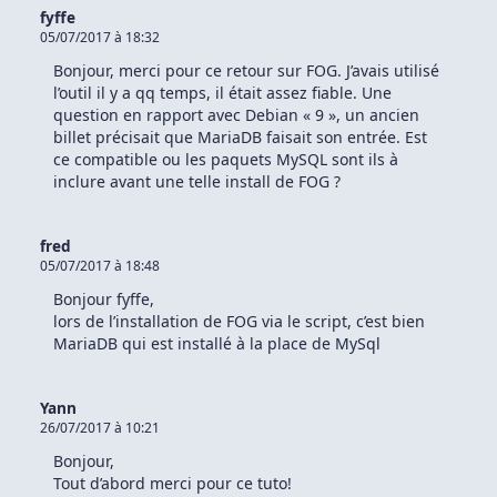
De
fyffe
Kali
05/07/2017 à 18:32
Linux
Sur
Bonjour, merci pour ce retour sur FOG. J’avais utilisé
Debian,
Ubuntu
l’outil il y a qq temps, il était assez fiable. Une
Et
question en rapport avec Debian « 9 », un ancien
Linux
billet précisait que MariaDB faisait son entrée. Est
Mint
ce compatible ou les paquets MySQL sont ils à
inclure avant une telle install de FOG ?
fred
05/07/2017 à 18:48
Bonjour fyffe,
lors de l’installation de FOG via le script, c’est bien
MariaDB qui est installé à la place de MySql
Yann
26/07/2017 à 10:21
Bonjour,
Tout d’abord merci pour ce tuto!