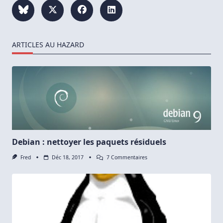
ARTICLES AU HAZARD
Debian : nettoyer les paquets résiduels
Sur
Fred
Déc 18, 2017
7 Commentaires
Debian
:
Nettoyer
Les
Paquets
Résiduels