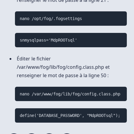
nano /opt/fog/.fogsettings
snmysqlpass='MdpROOTsql'
Éditer le fichier
/var/www/fog/lib/fog/config.class.php et
renseigner le mot de passe à la ligne 50 :
nano /var/www/fog/lib/fog/config.class.php
define('DATABASE_PASSWORD', "MdpROOTsql");