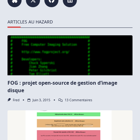
ARTICLES AU HAZARD
FOG : projet open-source de gestion d’image
disque
Sur
Fred
Juin 3, 2015
13 Commentaires
FOG
:
Projet
Open-
Source
De
Gestion
D’image