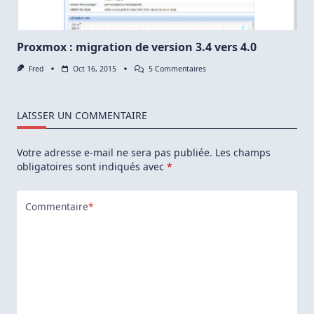
Proxmox : migration de version 3.4 vers 4.0
Sur
Fred
Oct 16, 2015
5 Commentaires
Proxmox
:
Migration
De
LAISSER UN COMMENTAIRE
Version
3.4
Vers
Votre adresse e-mail ne sera pas publiée.
Les champs
4.0
obligatoires sont indiqués avec
*
Commentaire
*