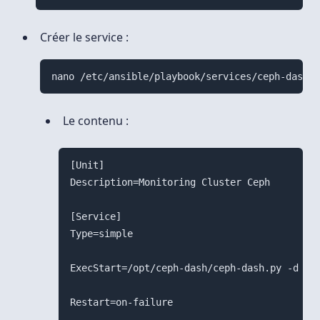
Créer le service :
nano /etc/ansible/playbook/services/ceph-dash.s
Le contenu :
[Unit]

Description=Monitoring Cluster Ceph

[Service]

Type=simple

ExecStart=/opt/ceph-dash/ceph-dash.py -d

Restart=on-failure
