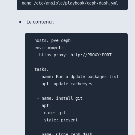
nano /etc/ansible/playbook/ceph-dash.yml
Le contenu :
- hosts: pve-ceph

  environment:

    https_proxy: http://PROXY:PORT

  tasks:

   - name: Run a Update packages list

     apt: update_cache=yes

   - name: install git

     apt:

      name: git

      state: present

   - name: Clone ceph-dash
