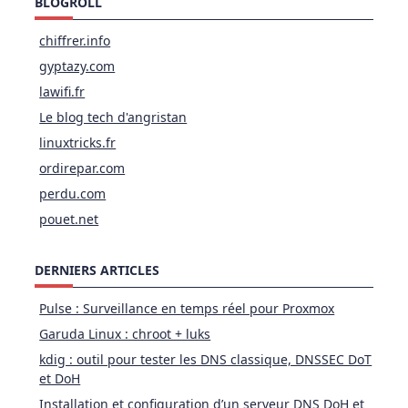
BLOGROLL
chiffrer.info
gyptazy.com
lawifi.fr
Le blog tech d'angristan
linuxtricks.fr
ordirepar.com
perdu.com
pouet.net
DERNIERS ARTICLES
Pulse : Surveillance en temps réel pour Proxmox
Garuda Linux : chroot + luks
kdig : outil pour tester les DNS classique, DNSSEC DoT
et DoH
Installation et configuration d’un serveur DNS DoH et