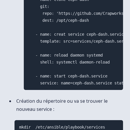
     git:

      repo: 'https://github.com/Crapworks/ce
      dest: /opt/ceph-dash

   - name: creat service ceph-dash.service

     template: src=services/ceph-dash.servic
   - name: reload daemon systemd

     shell: systemctl daemon-reload

   - name: start ceph-dash.service

Création du répertoire ou va se trouver le
nouveau service :
mkdir  /etc/ansible/playbook/services