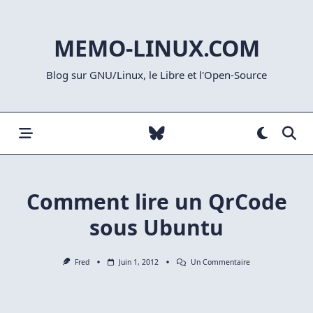
Skip
to
MEMO-LINUX.COM
content
Blog sur GNU/Linux, le Libre et l'Open-Source
Comment lire un QrCode
sous Ubuntu
Sur
Fred
Juin 1, 2012
Un Commentaire
Comment
Lire
Un
QrCode