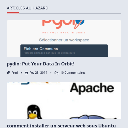
ARTICLES AU HAZARD
pydio: Put Your Data In Orbit!
Sur
Fred
Fév 25, 2014
10 Commentaires
Pydio:
Put
Your
Data
In
Orbit!
comment installer un serveur web sous Ubuntu