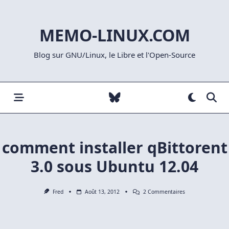
Skip
to
MEMO-LINUX.COM
content
Blog sur GNU/Linux, le Libre et l'Open-Source
comment installer qBittorent
3.0 sous Ubuntu 12.04
Sur
Fred
Août 13, 2012
2 Commentaires
Comment
Installer
QBittorent
3.0