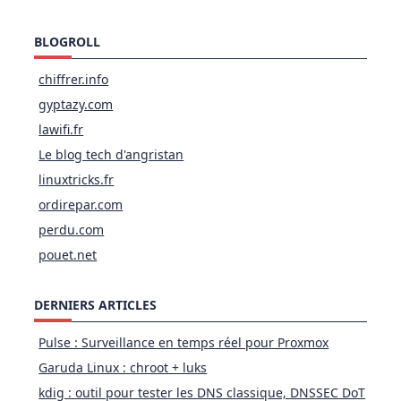
BLOGROLL
chiffrer.info
gyptazy.com
lawifi.fr
Le blog tech d'angristan
linuxtricks.fr
ordirepar.com
perdu.com
pouet.net
DERNIERS ARTICLES
Pulse : Surveillance en temps réel pour Proxmox
Garuda Linux : chroot + luks
kdig : outil pour tester les DNS classique, DNSSEC DoT