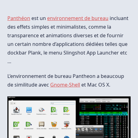
L’apparence
D’Elementary
Os
Sous
Panthéon
est un
environnement de bureau
incluant
Arch
Linux
des effets simples et minimalistes, comme la
Et
transparence et animations diverses et de fournir
Manjaro
(Pantheon)
un certain nombre d’applications dédiées telles que
dockbar Plank, le menu Slingshot App Launcher etc
…
L’environnement de bureau Pantheon a beaucoup
de similitude avec
Gnome-Shell
et Mac OS X.