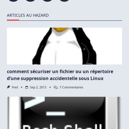
ARTICLES AU HAZARD
comment sécuriser un fichier ou un répertoire
d’une suppression accidentelle sous Linux
Sur
Fred
Sep 2, 2013
7 Commentaires
Comment
Sécuriser
Un
Fichier
Ou
Un
Répertoire
D’une
Suppression