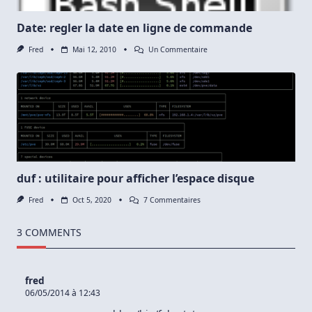
Accidentelle
Sous
Linux
Date: regler la date en ligne de commande
Sur
Fred
Mai 12, 2010
Un Commentaire
Date:
Regler
La
Date
En
Ligne
De
Commande
duf : utilitaire pour afficher l’espace disque
Sur
Fred
Oct 5, 2020
7 Commentaires
Duf
:
Utilitaire
3 COMMENTS
Pour
Afficher
L’espace
Disque
fred
06/05/2014 à 12:43