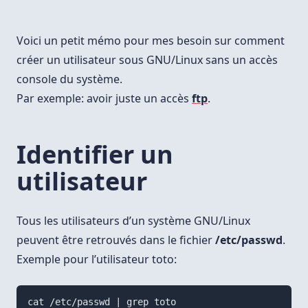
Utilisateur
Sous
GNU/Linux
Sans
Voici un petit mémo pour mes besoin sur comment
Accès
Console
créer un utilisateur sous GNU/Linux sans un accès
console du système.
Par exemple: avoir juste un accès
ftp
.
Identifier un
utilisateur
Tous les utilisateurs d’un système GNU/Linux
peuvent être retrouvés dans le fichier
/etc/passwd
.
Exemple pour l’utilisateur toto:
cat /etc/passwd | grep toto
