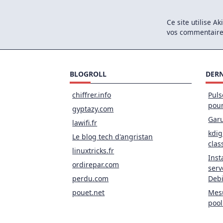
Ce site utilise A
vos commentaires
BLOGROLL
DERN
chiffrer.info
Puls
pou
gyptazy.com
Garu
lawifi.fr
kdig
Le blog tech d'angristan
clas
linuxtricks.fr
Inst
ordirepar.com
serv
perdu.com
Deb
pouet.net
Mesu
pool