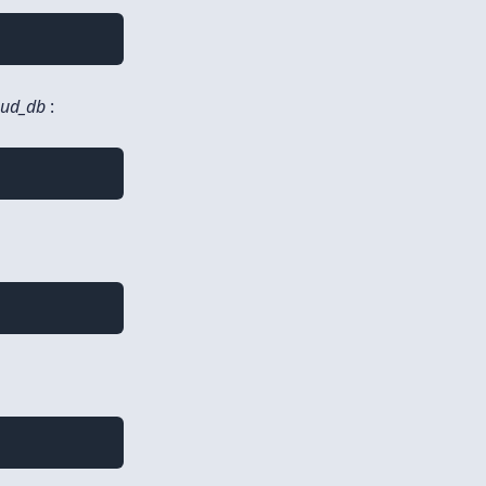
oud_db
: