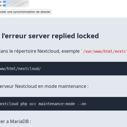
l’erreur server replied locked
dans le répertoire Nextcloud, exemple
/var/www/html/nextc
www/html/nextcloud/
serveur Nextcloud en mode maintenance :
nextcloud php occ maintenance:mode --on
er a MariaDB :