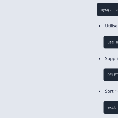
mysql -u
Utilis
use 
Suppri
DELE
Sortir
exit