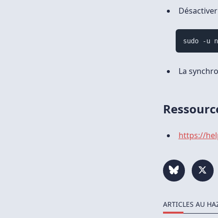
Désactiver
sudo -u 
La synchro
Ressourc
https://he
ARTICLES AU HA