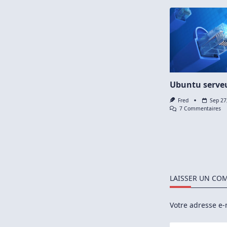
Ubuntu serve
Fred
Sep 27
Su
7 Commentaires
Ub
Se
D
LAISSER UN CO
Votre adresse e-