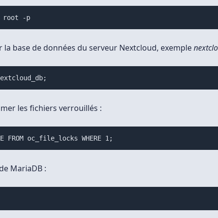
 root -p
er la base de données du serveur Nextcloud, exemple
nextcl
nextcloud_db;
mer les fichiers verrouillés :
TE FROM oc_file_locks WHERE 1;
 de MariaDB :