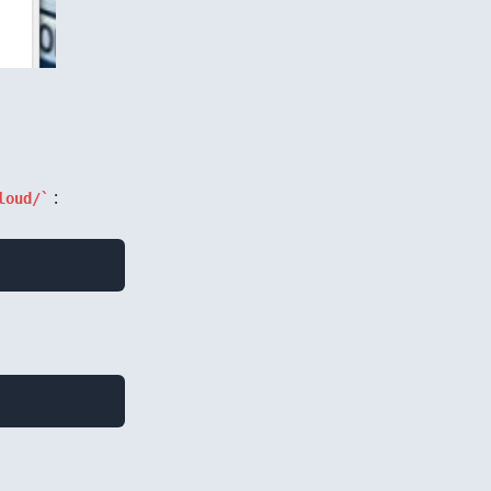
:
loud/