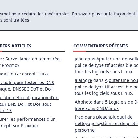
kismet pour réduire les indésirables.
En savoir plus sur la façon dont
 sont traitées
.
IERS ARTICLES
COMMENTAIRES RÉCENTS
e : Surveillance en temps réel
jean
dans
Ajouter une nouvell
r Proxmox
police de type ttf accéssible p
tous les logiciels sous Linux.
da Linux : chroot + luks
alaingre
dans
Ajouter une nou
 : outil pour tester les DNS
police de type ttf accéssible p
sique, DNSSEC DoT et DoH
tous les logiciels sous Linux.
allation et configuration d’un
Abphoto
dans
5 Logiciels de D
eur DNS DoH et DoT sous
libre sous GNU/Linux
ian 13
fred
dans
BleachBit outil de
rer les performances d’un
nettoyage système et de prote
 Ceph sur Proxmox
personnel