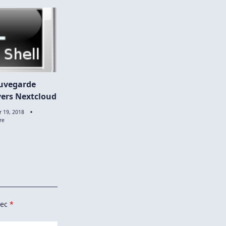
auvegarde
ers Nextcloud
r 19, 2018
Sur
re
Script
De
Sauvegarde
WordPress
Vers
Nextcloud
vec
*