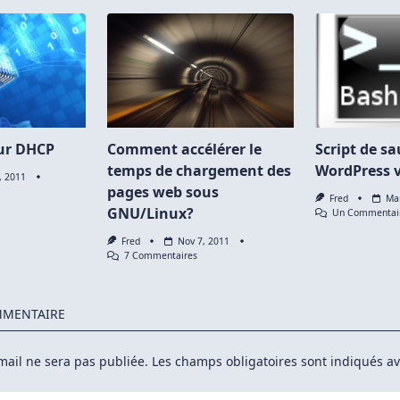
ur DHCP
Comment accélérer le
Script de s
temps de chargement des
WordPress v
, 2011
pages web sous
r
Fred
Ma
untu
GNU/Linux?
Un Commentai
rveur
HCP
Fred
Nov 7, 2011
Sur
7 Commentaires
Comment
Accélérer
Le
Temps
MMENTAIRE
De
Chargement
Des
mail ne sera pas publiée.
Les champs obligatoires sont indiqués a
Pages
Web
Sous