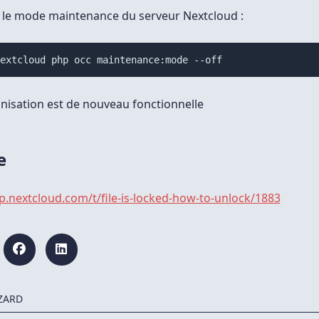
 le mode maintenance du serveur Nextcloud :
nextcloud php occ maintenance:mode --off
nisation est de nouveau fonctionnelle
e
lp.nextcloud.com/t/file-is-locked-how-to-unlock/1883
ZARD