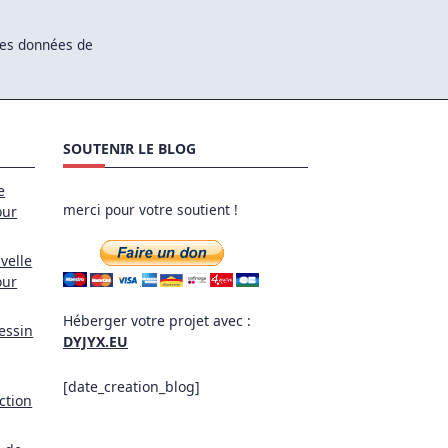
 les données de
SOUTENIR LE BLOG
e
merci pour votre soutient !
our
velle
our
Héberger votre projet avec :
essin
DYJYX.EU
[date_creation_blog]
ction