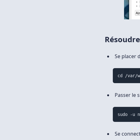
Résoudre 
Se placer 
cd /var/
Passer le 
sudo -u 
Se connect