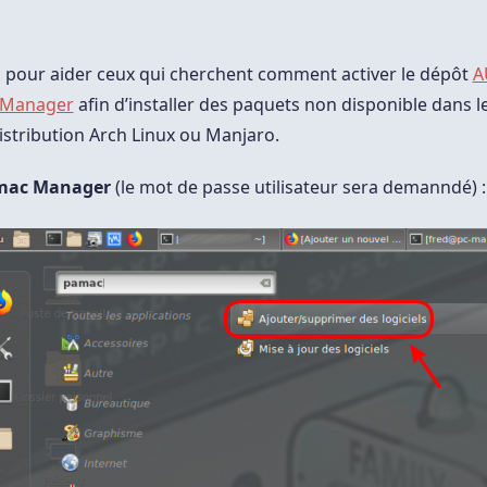
Le
Dépôt
AUR
Dans
Pamac
pour aider ceux qui cherchent comment activer le dépôt
A
 Manager
afin d’installer des paquets non disponible dans l
 distribution Arch Linux ou Manjaro.
mac Manager
(le mot de passe utilisateur sera demanndé) :