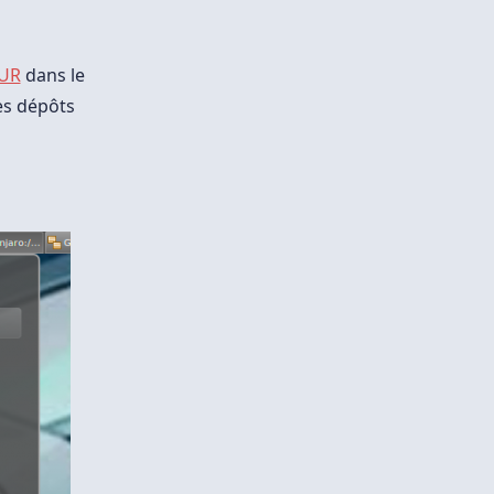
UR
dans le
es dépôts