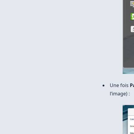
Une fois
P
l’image) :