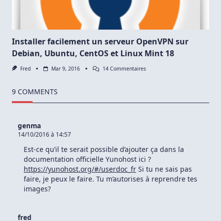
Mint
17
:
Installer
La
Dernière
Installer facilement un serveur OpenVPN sur
Version
Debian, Ubuntu, CentOS et Linux Mint 18
D’OpenVPN
Sur
Fred
Mar 9, 2016
14 Commentaires
Installer
Facilement
Un
9 COMMENTS
Serveur
OpenVPN
Sur
Debian,
genma
Ubuntu,
14/10/2016 à 14:57
CentOS
Et
Est-ce qu’il te serait possible d’ajouter ça dans la
Linux
Mint
documentation officielle Yunohost ici ?
18
https://yunohost.org/#/userdoc_fr
Si tu ne sais pas
faire, je peux le faire. Tu m’autorises à reprendre tes
images?
fred