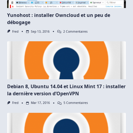
Yunohost : installer Owncloud et un peu de
débogage
Sur
Fred
Sep 13, 2016
2 Commentaires
Yunohost
:
Installer
Owncloud
Et
Un
Peu
De
Débogage
Debian 8, Ubuntu 14.04 et Linux Mint 17 : installer
la dernière version d’OpenVPN
Sur
Fred
Mar 17, 2016
5 Commentaires
Debian
8,
Ubuntu
14.04
Et
Linux