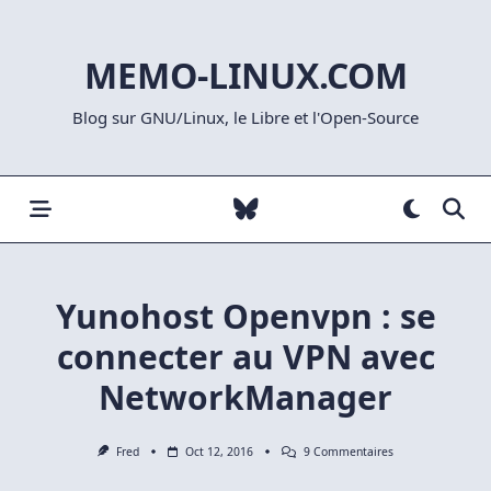
Skip
to
MEMO-LINUX.COM
content
Blog sur GNU/Linux, le Libre et l'Open-Source
Yunohost Openvpn : se
connecter au VPN avec
NetworkManager
Sur
Fred
Oct 12, 2016
9 Commentaires
Yunohost
Openvpn