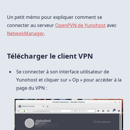
:
Se
Connecter
Au
Un petit mémo pour expliquer comment se
VPN
Avec
connecter au serveur
OpenPVN de Yunohost
avec
NetworkManager
NetwokManager
.
Télécharger le client VPN
Se connecter à son interface utilisateur de
Yunohost et cliquer sur « Op » pour accéder à la
page du VPN :