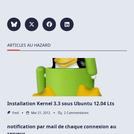
ARTICLES AU HAZARD
Installation Kernel 3.3 sous Ubuntu 12.04 Lts
Sur
Fred
Mar 21, 2012
2 Commentaires
Installation
Kernel
notification par mail de chaque connexion au
3.3
Sous
serveur