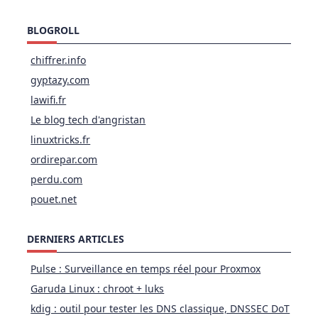
BLOGROLL
chiffrer.info
gyptazy.com
lawifi.fr
Le blog tech d'angristan
linuxtricks.fr
ordirepar.com
perdu.com
pouet.net
DERNIERS ARTICLES
Pulse : Surveillance en temps réel pour Proxmox
Garuda Linux : chroot + luks
kdig : outil pour tester les DNS classique, DNSSEC DoT