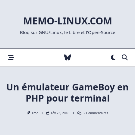
Skip
to
MEMO-LINUX.COM
content
Blog sur GNU/Linux, le Libre et l'Open-Source
Un émulateur GameBoy en
PHP pour terminal
Sur
Fred
Fév 23, 2016
2 Commentaires
Un
Émulateur
GameBoy
En