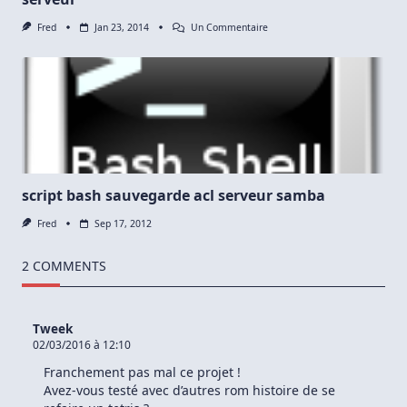
Ubuntu
12.04
Sur
Fred
Jan 23, 2014
Un Commentaire
Lts
Notification
Par
Mail
De
Chaque
Connexion
Au
Serveur
script bash sauvegarde acl serveur samba
Fred
Sep 17, 2012
2 COMMENTS
Tweek
02/03/2016 à 12:10
Franchement pas mal ce projet !
Avez-vous testé avec d’autres rom histoire de se