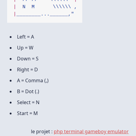
Left = A
Up = W
Down = S
Right = D
A = Comma (,)
B = Dot (.)
Select = N
Start = M
le projet :
php terminal gameboy emulator