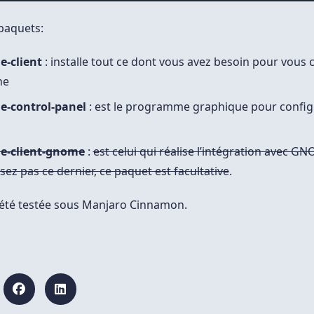
 paquets:
-client
: installe tout ce dont vous avez besoin pour vous 
ne
-control-panel
: est le programme graphique pour confi
e-client-gnome
:
est celui qui réalise l’intégration avec G
isez pas ce dernier, ce paquet est facultative
.
 a été testée sous Manjaro Cinnamon.