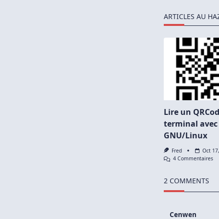
ARTICLES AU HA
Lire un QRCo
terminal avec
GNU/Linux
Fred
Oct 17
Su
4 Commentaires
Li
U
2 COMMENTS
Q
En
M
Te
Av
Cenwen
ZB