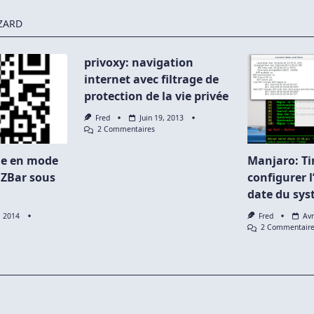
ZARD
privoxy: navigation
internet avec filtrage de
protection de la vie privée
Fred
Juin 19, 2013
Sur
2 Commentaires
Privoxy:
Navigation
de en mode
Manjaro: T
Internet
Avec
 ZBar sous
configurer l
Filtrage
date du sy
De
Protection
De
, 2014
Fred
Avr
La
r
2 Commentair
Vie
re
Privée
n
RCode
ode
rminal
ec
ar