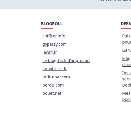
BLOGROLL
DERN
chiffrer.info
Puls
pou
gyptazy.com
Garu
lawifi.fr
kdig
Le blog tech d'angristan
clas
linuxtricks.fr
Inst
ordirepar.com
serv
perdu.com
Deb
pouet.net
Mesu
pool