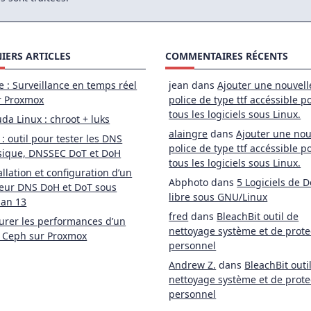
IERS ARTICLES
COMMENTAIRES RÉCENTS
e : Surveillance en temps réel
jean
dans
Ajouter une nouvell
r Proxmox
police de type ttf accéssible p
tous les logiciels sous Linux.
da Linux : chroot + luks
alaingre
dans
Ajouter une nou
 : outil pour tester les DNS
police de type ttf accéssible p
sique, DNSSEC DoT et DoH
tous les logiciels sous Linux.
allation et configuration d’un
Abphoto
dans
5 Logiciels de D
eur DNS DoH et DoT sous
libre sous GNU/Linux
ian 13
fred
dans
BleachBit outil de
rer les performances d’un
nettoyage système et de prote
 Ceph sur Proxmox
personnel
Andrew Z.
dans
BleachBit outi
nettoyage système et de prote
personnel