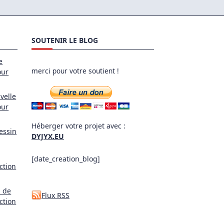
SOUTENIR LE BLOG
e
merci pour votre soutient !
our
velle
our
Héberger votre projet avec :
essin
DYJYX.EU
[date_creation_blog]
ction
l de
Flux RSS
ction