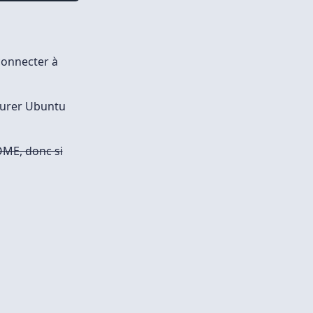
connecter à
gurer Ubuntu
NOME, donc si