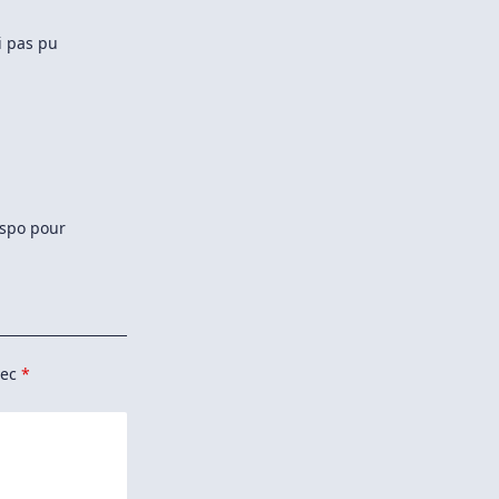
Du
Système
i pas pu
ispo pour
vec
*