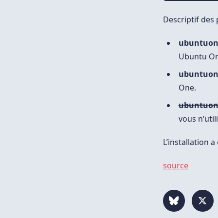
Descriptif des
ubuntuone
Ubuntu O
ubuntuone
One.
ubuntuon
vous n’util
L’installation
source