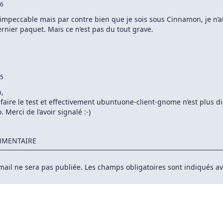
46
us
U/Linux
impeccable mais par contre bien que je sois sous Cinnamon, je n’a
dernier paquet. Mais ce n’est pas du tout grave.
45
,
efaire le test et effectivement ubuntuone-client-gnome n’est plus d
 Merci de l’avoir signalé :-)
MMENTAIRE
mail ne sera pas publiée.
Les champs obligatoires sont indiqués a