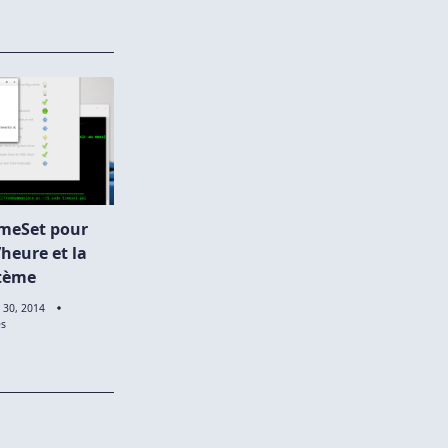
imeSet pour
’heure et la
stème
 30, 2014
Sur
es
Manjaro:
TimeSet
Pour
Configurer
L’heure
Et
La
Date