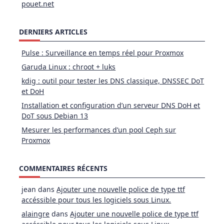
pouet.net
DERNIERS ARTICLES
Pulse : Surveillance en temps réel pour Proxmox
Garuda Linux : chroot + luks
kdig : outil pour tester les DNS classique, DNSSEC DoT
et DoH
Installation et configuration d’un serveur DNS DoH et
DoT sous Debian 13
Mesurer les performances d’un pool Ceph sur
Proxmox
COMMENTAIRES RÉCENTS
jean
dans
Ajouter une nouvelle police de type ttf
accéssible pour tous les logiciels sous Linux.
alaingre
dans
Ajouter une nouvelle police de type ttf