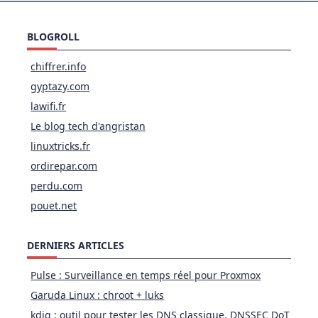
BLOGROLL
chiffrer.info
gyptazy.com
lawifi.fr
Le blog tech d'angristan
linuxtricks.fr
ordirepar.com
perdu.com
pouet.net
DERNIERS ARTICLES
Pulse : Surveillance en temps réel pour Proxmox
Garuda Linux : chroot + luks
kdig : outil pour tester les DNS classique, DNSSEC DoT