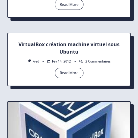
6:
Read More
Installation
Pas
À
Pas
VirtualBox création machine virtuel sous
Ubuntu
Sur
Fred
Fév 14, 2012
2 Commentaires
VirtualBox
Création
Read More
Machine
Virtuel
Sous
Ubuntu