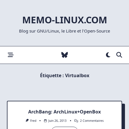
Skip
to
MEMO-LINUX.COM
content
Blog sur GNU/Linux, le Libre et l'Open-Source
Étiquette :
Virtualbox
ArchBang: ArchLinux+OpenBox
Sur
Fred
Juin 26, 2013
2 Commentaires
ArchBang: