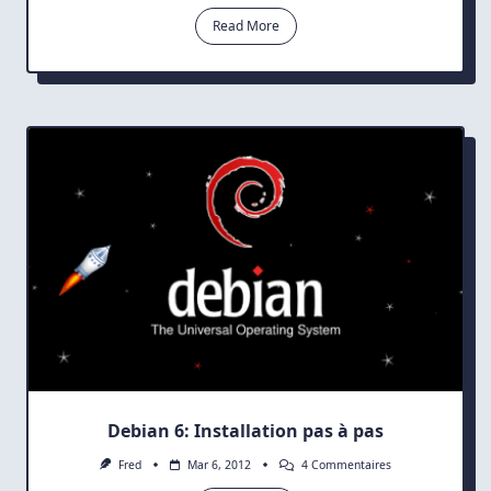
Augmenter
Read More
La
Taille
D’une
Machine
Virtuelle
Sous
VirtualBox
Debian 6: Installation pas à pas
Sur
Fred
Mar 6, 2012
4 Commentaires
Debian