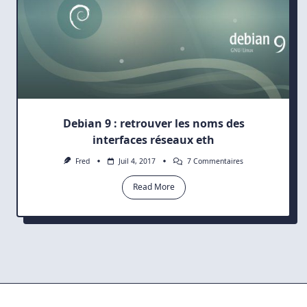
Debian 9 : retrouver les noms des
interfaces réseaux eth
Sur
Fred
Juil 4, 2017
7 Commentaires
Debian
9
Read More
:
Retrouver
Les
Noms
Des
Interfaces
Réseaux
Eth