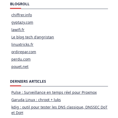
BLOGROLL
chiffrer.info
gyptazy.com
lawifi.fr
Le blog tech d'angristan
linuxtricks.fr
ordirepar.com
perdu.com
pouet.net
DERNIERS ARTICLES
Pulse : Surveillance en temps réel pour Proxmox
Garuda Linux : chroot + luks
kdig : outil pour tester les DNS classique, DNSSEC DoT
et DoH