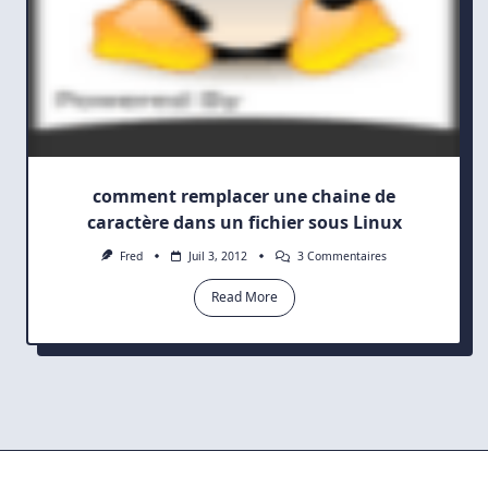
comment remplacer une chaine de
caractère dans un fichier sous Linux
Sur
Fred
Juil 3, 2012
3 Commentaires
Comment
Remplacer
Read More
Une
Chaine
De
Caractère
Dans
Un
Fichier
Sous
Linux