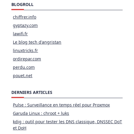
BLOGROLL
chiffrer.info
gyptazy.com
lawifi.fr
Le blog tech d'angristan
linuxtricks.fr
ordirepar.com
perdu.com
pouet.net
DERNIERS ARTICLES
Pulse : Surveillance en temps réel pour Proxmox
Garuda Linux : chroot + luks
kdig : outil pour tester les DNS classique, DNSSEC DoT
et DoH