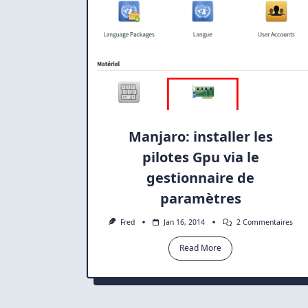
Manjaro: installer les
pilotes Gpu via le
gestionnaire de
paramètres
Sur
Fred
Jan 16, 2014
2 Commentaires
Manj
Insta
Read More
Les
Pilo
Gpu
Via
Le
Gest