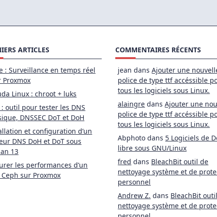
mètres
IERS ARTICLES
COMMENTAIRES RÉCENTS
e : Surveillance en temps réel
jean
dans
Ajouter une nouvell
r Proxmox
police de type ttf accéssible p
tous les logiciels sous Linux.
da Linux : chroot + luks
alaingre
dans
Ajouter une nou
 : outil pour tester les DNS
police de type ttf accéssible p
sique, DNSSEC DoT et DoH
tous les logiciels sous Linux.
allation et configuration d’un
Abphoto
dans
5 Logiciels de D
eur DNS DoH et DoT sous
libre sous GNU/Linux
ian 13
fred
dans
BleachBit outil de
rer les performances d’un
nettoyage système et de prote
 Ceph sur Proxmox
personnel
Andrew Z.
dans
BleachBit outi
nettoyage système et de prote
personnel