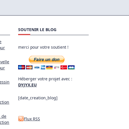
SOUTENIR LE BLOG
e
merci pour votre soutient !
our
velle
our
Héberger votre projet avec :
essin
DYJYX.EU
[date_creation_blog]
ction
l de
Flux RSS
ction