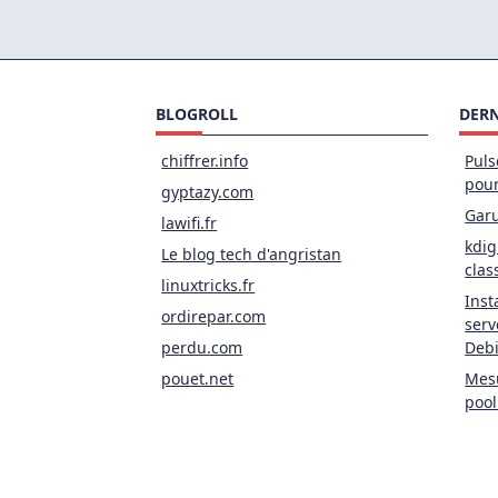
De
Para
BLOGROLL
DERN
chiffrer.info
Puls
pou
gyptazy.com
Garu
lawifi.fr
kdig
Le blog tech d'angristan
clas
linuxtricks.fr
Inst
ordirepar.com
serv
perdu.com
Deb
pouet.net
Mesu
pool