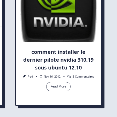
comment installer le
dernier pilote nvidia 310.19
sous ubuntu 12.10
Sur
Fred
Nov 16, 2012
3 Commentaires
Comment
Installer
Read More
aro:
Le
ller
Dernier
Pilote
tes
Nvidia
310.19
Sous
Ubuntu
ionnaire
12.10