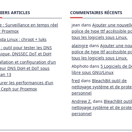
IERS ARTICLES
COMMENTAIRES RÉCENTS
e : Surveillance en temps réel
jean
dans
Ajouter une nouvell
r Proxmox
police de type ttf accéssible p
tous les logiciels sous Linux.
da Linux : chroot + luks
alaingre
dans
Ajouter une nou
 : outil pour tester les DNS
police de type ttf accéssible p
sique, DNSSEC DoT et DoH
tous les logiciels sous Linux.
allation et configuration d’un
Abphoto
dans
5 Logiciels de D
eur DNS DoH et DoT sous
libre sous GNU/Linux
ian 13
fred
dans
BleachBit outil de
rer les performances d’un
nettoyage système et de prote
 Ceph sur Proxmox
personnel
Andrew Z.
dans
BleachBit outi
nettoyage système et de prote
personnel