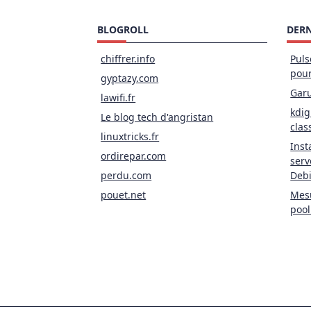
BLOGROLL
DERN
chiffrer.info
Puls
pou
gyptazy.com
Garu
lawifi.fr
kdig
Le blog tech d'angristan
clas
linuxtricks.fr
Inst
ordirepar.com
serv
perdu.com
Deb
pouet.net
Mesu
pool