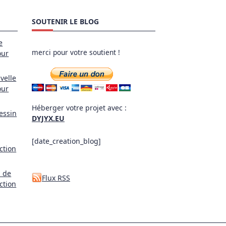
SOUTENIR LE BLOG
e
merci pour votre soutient !
our
velle
our
Héberger votre projet avec :
essin
DYJYX.EU
[date_creation_blog]
ction
l de
Flux RSS
ction