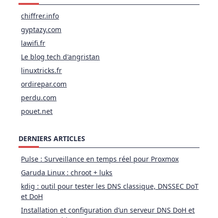
chiffrer.info
gyptazy.com
lawifi.fr
Le blog tech d'angristan
linuxtricks.fr
ordirepar.com
perdu.com
pouet.net
DERNIERS ARTICLES
Pulse : Surveillance en temps réel pour Proxmox
Garuda Linux : chroot + luks
kdig : outil pour tester les DNS classique, DNSSEC DoT
et DoH
Installation et configuration d’un serveur DNS DoH et