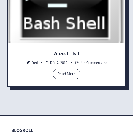
Alias ll=ls-l
Sur
Fred
Déc 7, 2010
Un Commentaire
Alias
Ll=ls-
Read More
L
BLOGROLL