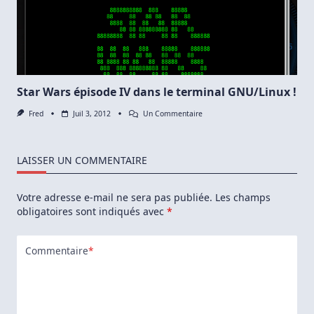
Adresse
IP
Public
En
Une
Ligne
De
Commande
Star Wars épisode IV dans le terminal GNU/Linux !
Sur
Fred
Juil 3, 2012
Un Commentaire
Star
Wars
Épisode
IV
LAISSER UN COMMENTAIRE
Dans
Le
Terminal
Votre adresse e-mail ne sera pas publiée.
Les champs
GNU/Linux
!
obligatoires sont indiqués avec
*
Commentaire
*