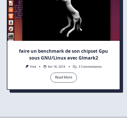
faire un benchmark de son chipset Gpu
sous GNU/Linux avec Glmark2
Sur
Fred
Avr 18, 2014
3 Commentaires
Faire
Un
Read More
Benchmark
De
Son
Chipset
Gpu
Sous
GNU/Linux
Avec
Glmark2