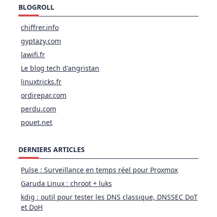
BLOGROLL
chiffrer.info
gyptazy.com
lawifi.fr
Le blog tech d'angristan
linuxtricks.fr
ordirepar.com
perdu.com
pouet.net
DERNIERS ARTICLES
Pulse : Surveillance en temps réel pour Proxmox
Garuda Linux : chroot + luks
kdig : outil pour tester les DNS classique, DNSSEC DoT
et DoH