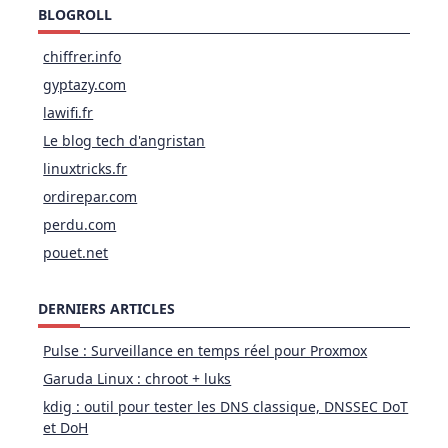
BLOGROLL
chiffrer.info
gyptazy.com
lawifi.fr
Le blog tech d'angristan
linuxtricks.fr
ordirepar.com
perdu.com
pouet.net
DERNIERS ARTICLES
Pulse : Surveillance en temps réel pour Proxmox
Garuda Linux : chroot + luks
kdig : outil pour tester les DNS classique, DNSSEC DoT
et DoH