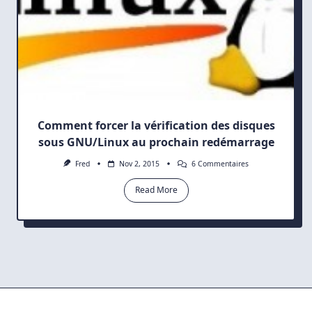
Comment forcer la vérification des disques
sous GNU/Linux au prochain redémarrage
Sur
Fred
Nov 2, 2015
6 Commentaires
Comment
Forcer
Read More
La
Vérification
Des
Disques
Sous
GNU/Linux
Au
Prochain
Redémarrage