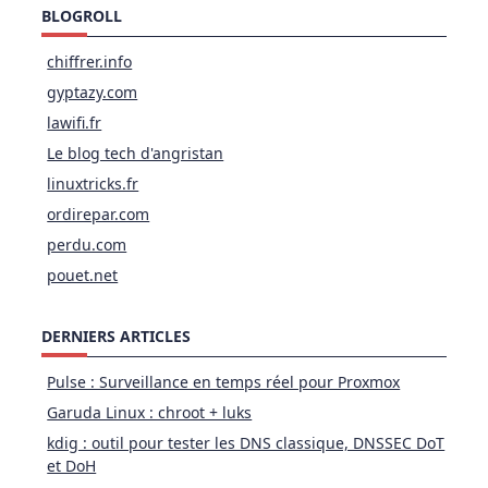
BLOGROLL
chiffrer.info
gyptazy.com
lawifi.fr
Le blog tech d'angristan
linuxtricks.fr
ordirepar.com
perdu.com
pouet.net
DERNIERS ARTICLES
Pulse : Surveillance en temps réel pour Proxmox
Garuda Linux : chroot + luks
kdig : outil pour tester les DNS classique, DNSSEC DoT
et DoH