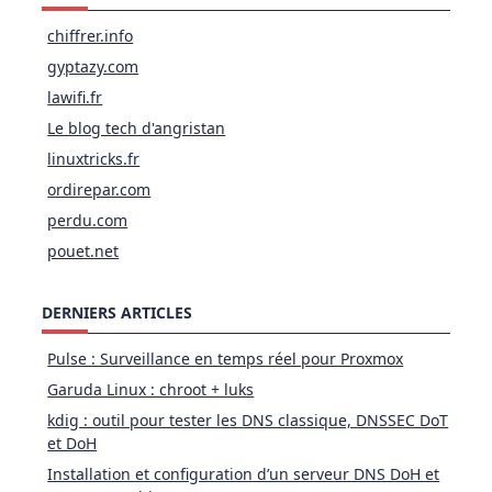
chiffrer.info
gyptazy.com
lawifi.fr
Le blog tech d'angristan
linuxtricks.fr
ordirepar.com
perdu.com
pouet.net
DERNIERS ARTICLES
Pulse : Surveillance en temps réel pour Proxmox
Garuda Linux : chroot + luks
kdig : outil pour tester les DNS classique, DNSSEC DoT
et DoH
Installation et configuration d’un serveur DNS DoH et