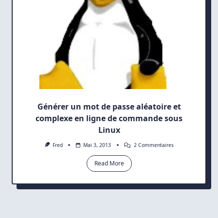
Ubuntu.
Générer un mot de passe aléatoire et
complexe en ligne de commande sous
Linux
Sur
Fred
Mai 3, 2013
2 Commentaires
Générer
Un
Read More
Mot
De
Passe
Aléatoire
Et
Complexe
En
Ligne