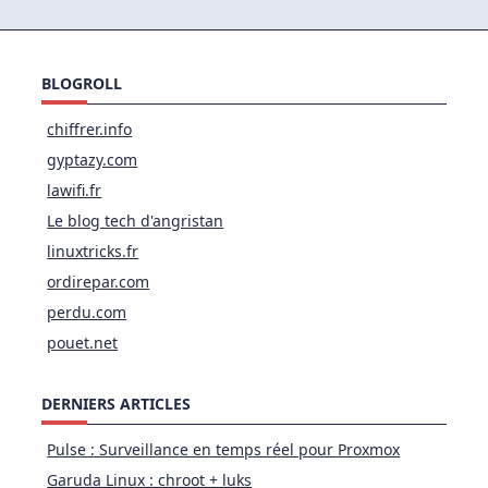
De
Commande
Sous
Linux
BLOGROLL
chiffrer.info
gyptazy.com
lawifi.fr
Le blog tech d'angristan
linuxtricks.fr
ordirepar.com
perdu.com
pouet.net
DERNIERS ARTICLES
Pulse : Surveillance en temps réel pour Proxmox
Garuda Linux : chroot + luks