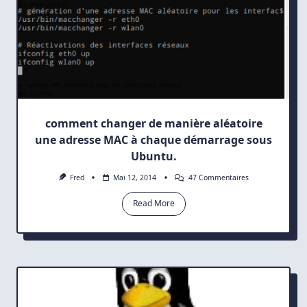
comment changer de manière aléatoire
une adresse MAC à chaque démarrage sous
Ubuntu.
Sur
Fred
Mai 12, 2014
47 Commentaires
Comment
Changer
Read More
De
Manière
Aléatoire
Une
Adresse
MAC
À
Chaque
Démarrage
Sous